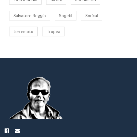
Salvatore Reggio
Sogefil
Sorical
terremoto
Tropea