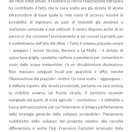
dei rifiuti solidi urbani. A facilitare la veloce realizzazione dell’opera
ha contribuito il fatto che la zona scelta era già dotata di alcune
infrastrutture di base quale la rete viaria di accesso, nonché la
possibilità di inglobare un paio di immobili già destinati a
mattatoio comunale e mai utilizzati. Il centro dispone anche di un
percorso che consente l’avvicinamento ai sei cassoni scarrabili, per
il conferimento dall’alto dei rifiuti. <Tutto il sistema piazzale-rampe
– spiegano i tecnici Vecchio, Bertucci e La Malfa – è dotato di
opportune griglie, canalette, caditoie e pendenze per consentire lo
scolo delle acque meteoriche; c’è un dissabbiatore disoleatore.
Non mancano adeguati locali per guardiola e uffici, nonché
l’illuminazione del piazzale>. Inoltre <la zona scelta – aggiungono –
è defilata rispetto alla strada provinciale, pertanto ne sarà evitata
la visibilità esterna sul fronte strada. Il territorio essendo
marginale dal punto di vista agricolo – concludono – è definibile a
bassa antropizzazione per cui l’intervento si integra perfettamente
nella strategia generale dello sviluppo sostenibile>. Pienamente
soddisfatto dello sviluppo del progetto relativo alla raccolta
differenziata è anche l’ing. Francesco Fazzolari incaricato dalla