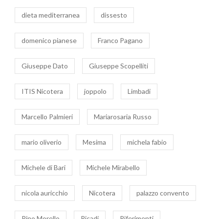
dieta mediterranea
dissesto
domenico pianese
Franco Pagano
Giuseppe Dato
Giuseppe Scopelliti
ITIS Nicotera
joppolo
Limbadi
Marcello Palmieri
Mariarosaria Russo
mario oliverio
Mesima
michela fabio
Michele di Bari
Michele Mirabello
nicola auricchio
Nicotera
palazzo convento
Pino Morello
Ricadi
Riferimenti