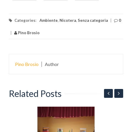
Categories:
Ambiente
,
Nicotera
,
Senza categoria
|
0
|
Pino Brosio
Pino Brosio
Author
Related Posts
N
v