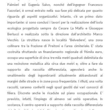
Palmieri ed Eugenia Salvo, nonché dell’ingegner Francesco
Fazzolari, è ormai entrato nella sua fase più delicata per quanto
riguarda gli aspetti organizzativi. Intanto, c’è un primo dato
importante: si sono conclusi i lavori per la realizzazione dell’isola
ecologica progettata sempre da Cesare La Malfa e Giuseppe
Bertucci e realizzata sotto la direzione dall’architetto Marco
Vecchio. La struttura nasce in località “Belvedere”, una zona
collinare tra la frazione di Preitoni e l’area cimiteriale. E’ stata
costruita sfruttando un finanziamento regionale di 96mila euro,
occupa una superficie di circa tre mila metri quadrati delimitata da
una recinzione metallica alta circa due metri e, oltre a fare da
supporto alla raccolta differenziata, agevolerà anche lo
smaltimento degli ingombranti attualmente abbandonati ai
margini delle strade o in zone poco frequentate. I rifiuti, una volta
raccolti, saranno conferiti negli spazi gestiti dai vari consorzi di
filiera. Discrete anche le ricadute sul piano occupazionale. E’
previsto, infatti, l’impiego di almeno sei unità operative. In
sostanza, il centro opererà a supporto della raccolta differenziata