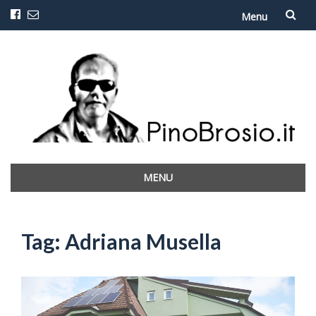
Menu
Vai
al
contenuto
MENU
Vai
al
contenuto
Tag:
Adriana Musella