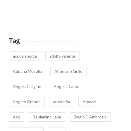
Tag
acqua sporca
adolfo valente
Adriana Musella
Alfonsino Grillo
Angela Caligiuri
Angela Diano
Angelo Grande
antimafia
Arpacal
Asp
Beniamino Lapa
Biagio D’Ambrosio