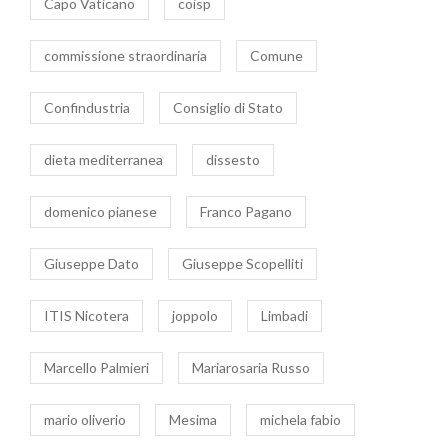
Capo Vaticano
coisp
commissione straordinaria
Comune
Confindustria
Consiglio di Stato
dieta mediterranea
dissesto
domenico pianese
Franco Pagano
Giuseppe Dato
Giuseppe Scopelliti
ITIS Nicotera
joppolo
Limbadi
Marcello Palmieri
Mariarosaria Russo
mario oliverio
Mesima
michela fabio