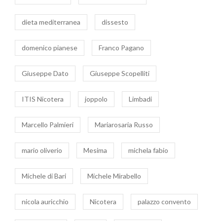
dieta mediterranea
dissesto
domenico pianese
Franco Pagano
Giuseppe Dato
Giuseppe Scopelliti
ITIS Nicotera
joppolo
Limbadi
Marcello Palmieri
Mariarosaria Russo
mario oliverio
Mesima
michela fabio
Michele di Bari
Michele Mirabello
nicola auricchio
Nicotera
palazzo convento