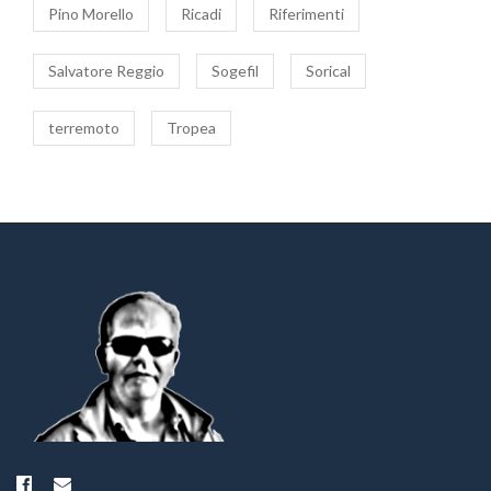
Pino Morello
Ricadi
Riferimenti
Salvatore Reggio
Sogefil
Sorical
terremoto
Tropea