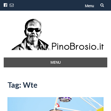
Menu
Vai
al
contenuto
MENU
Vai
al
contenuto
Tag:
Wte