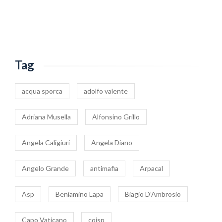
Tag
acqua sporca
adolfo valente
Adriana Musella
Alfonsino Grillo
Angela Caligiuri
Angela Diano
Angelo Grande
antimafia
Arpacal
Asp
Beniamino Lapa
Biagio D’Ambrosio
Capo Vaticano
coisp