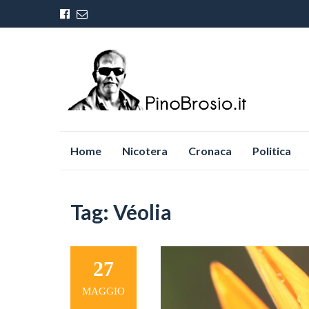
Vai
Home
Nicotera
Cronaca
Politica
al
contenuto
Tag:
Véolia
27
MAGGIO