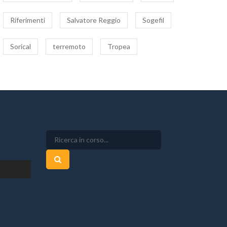
Riferimenti
Salvatore Reggio
Sogefil
Sorical
terremoto
Tropea