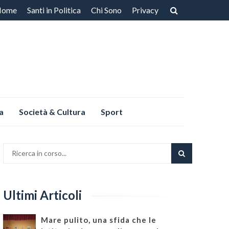
Home
Santi in Politica
Chi Sono
Privacy
ntenuto
a
Società & Cultura
Sport
Ultimi Articoli
Mare pulito, una sfida che le