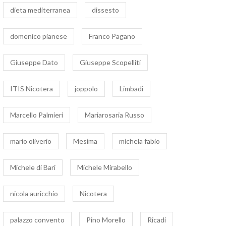
dieta mediterranea
dissesto
domenico pianese
Franco Pagano
Giuseppe Dato
Giuseppe Scopelliti
ITIS Nicotera
joppolo
Limbadi
Marcello Palmieri
Mariarosaria Russo
mario oliverio
Mesima
michela fabio
Michele di Bari
Michele Mirabello
nicola auricchio
Nicotera
palazzo convento
Pino Morello
Ricadi