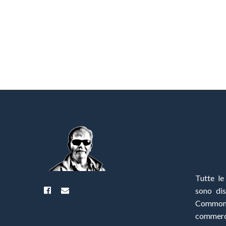
Tutte le
sono di
Commo
commerci