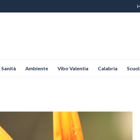
Vai
al
co
Sanità
Ambiente
Vibo Valentia
Calabria
Scuol