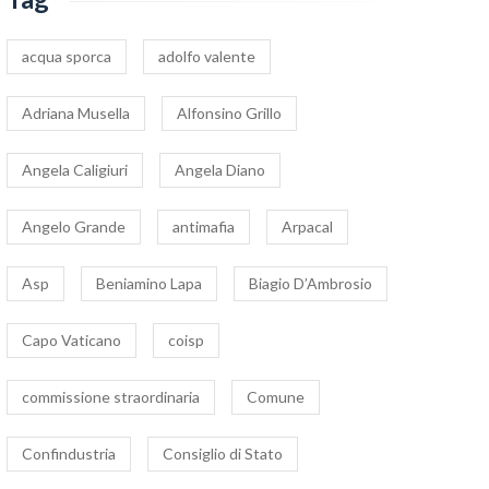
acqua sporca
adolfo valente
Adriana Musella
Alfonsino Grillo
Angela Caligiuri
Angela Diano
Angelo Grande
antimafia
Arpacal
Asp
Beniamino Lapa
Biagio D’Ambrosio
Capo Vaticano
coisp
commissione straordinaria
Comune
Confindustria
Consiglio di Stato