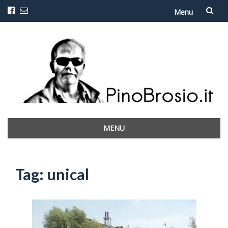
Menu
Vai
al
contenuto
MENU
Vai
al
contenuto
Tag:
unical