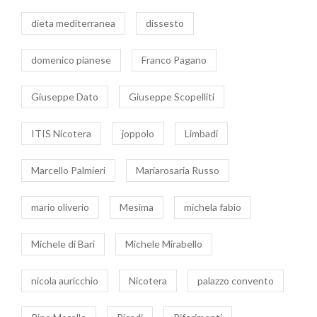
dieta mediterranea
dissesto
domenico pianese
Franco Pagano
Giuseppe Dato
Giuseppe Scopelliti
ITIS Nicotera
joppolo
Limbadi
Marcello Palmieri
Mariarosaria Russo
mario oliverio
Mesima
michela fabio
Michele di Bari
Michele Mirabello
nicola auricchio
Nicotera
palazzo convento