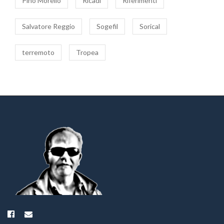
Pino Morello
Ricadi
Riferimenti
Salvatore Reggio
Sogefil
Sorical
terremoto
Tropea