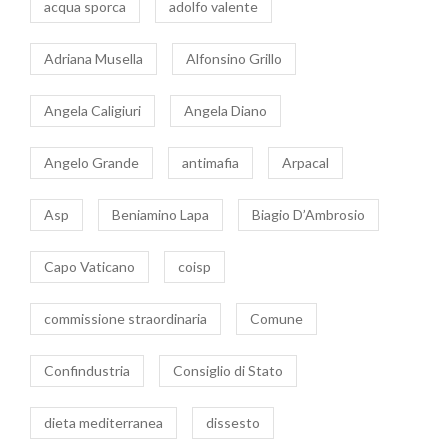
acqua sporca
adolfo valente
Adriana Musella
Alfonsino Grillo
Angela Caligiuri
Angela Diano
Angelo Grande
antimafia
Arpacal
Asp
Beniamino Lapa
Biagio D’Ambrosio
Capo Vaticano
coisp
commissione straordinaria
Comune
Confindustria
Consiglio di Stato
dieta mediterranea
dissesto