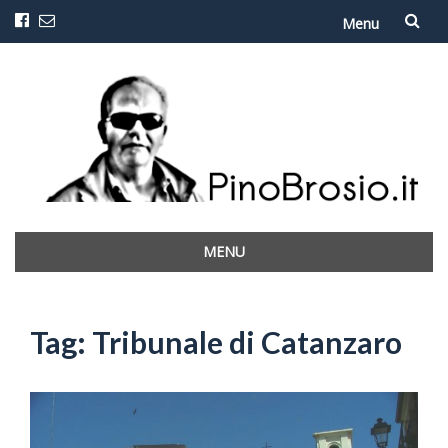
Menu
Vai
al
contenuto
MENU
Vai
al
contenuto
Tag:
Tribunale di Catanzaro