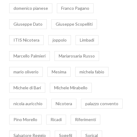
domenico pianese
Franco Pagano
Giuseppe Dato
Giuseppe Scopelliti
ITIS Nicotera
joppolo
Limbadi
Marcello Palmieri
Mariarosaria Russo
mario oliverio
Mesima
michela fabio
Michele di Bari
Michele Mirabello
nicola auricchio
Nicotera
palazzo convento
Pino Morello
Ricadi
Riferimenti
Salvatore Reggio
Sogefil
Sorical