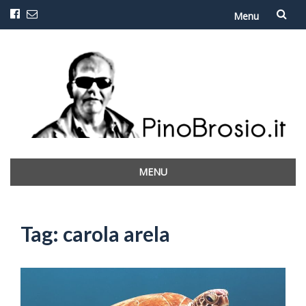
Menu
Vai
al
contenuto
MENU
Vai
al
contenuto
Tag:
carola arela