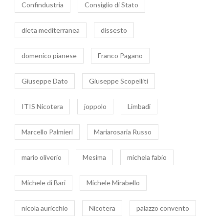
Confindustria
Consiglio di Stato
dieta mediterranea
dissesto
domenico pianese
Franco Pagano
Giuseppe Dato
Giuseppe Scopelliti
ITIS Nicotera
joppolo
Limbadi
Marcello Palmieri
Mariarosaria Russo
mario oliverio
Mesima
michela fabio
Michele di Bari
Michele Mirabello
nicola auricchio
Nicotera
palazzo convento