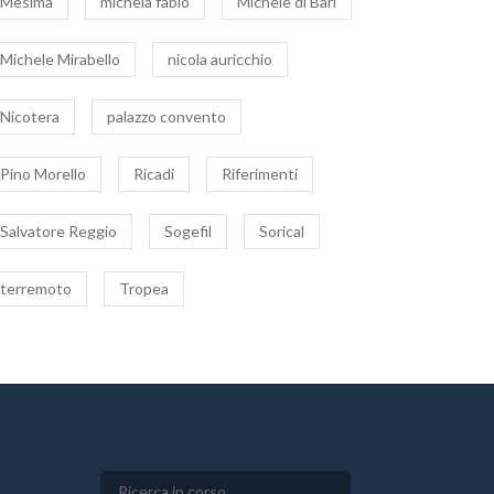
Mesima
michela fabio
Michele di Bari
Michele Mirabello
nicola auricchio
Nicotera
palazzo convento
Pino Morello
Ricadi
Riferimenti
Salvatore Reggio
Sogefil
Sorical
terremoto
Tropea