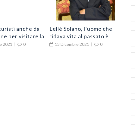
Ni
turisti anche da
Lellè Solano, l’uomo che
ne per visitare la
ridava vita al passato è
chio
cittadino di Zungri
e 2021
|
0
13 Dicembre 2021
|
0