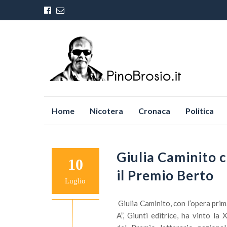
Vai
Home
Nicotera
Cronaca
Politica
al
contenuto
Giulia Caminito 
10
il Premio Berto
Luglio
Giulia Caminito, con l’opera pri
A”, Giunti editrice, ha vinto la