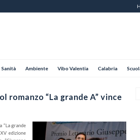
Vai
al
co
Sanità
Ambiente
Vibo Valentia
Calabria
Scuol
col romanzo “La grande A” vince
ma “La grande
 XXV edizione