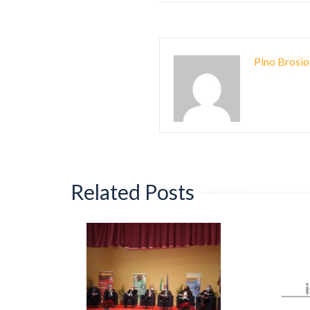
Pino Brosio
Related Posts
 contagi
0