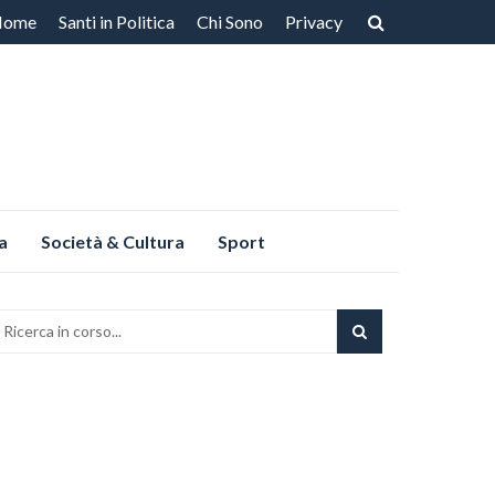
Home
Santi in Politica
Chi Sono
Privacy
ntenuto
a
Società & Cultura
Sport