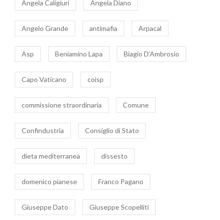
Angela Caligiuri
Angela Diano
Angelo Grande
antimafia
Arpacal
Asp
Beniamino Lapa
Biagio D’Ambrosio
Capo Vaticano
coisp
commissione straordinaria
Comune
Confindustria
Consiglio di Stato
dieta mediterranea
dissesto
domenico pianese
Franco Pagano
Giuseppe Dato
Giuseppe Scopelliti