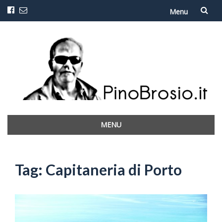
Menu
Vai
al
contenuto
MENU
Vai
al
contenuto
Tag:
Capitaneria di Porto