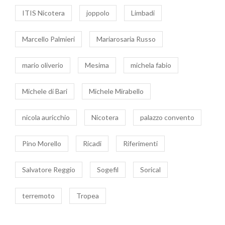
ITIS Nicotera
joppolo
Limbadi
Marcello Palmieri
Mariarosaria Russo
mario oliverio
Mesima
michela fabio
Michele di Bari
Michele Mirabello
nicola auricchio
Nicotera
palazzo convento
Pino Morello
Ricadi
Riferimenti
Salvatore Reggio
Sogefil
Sorical
terremoto
Tropea