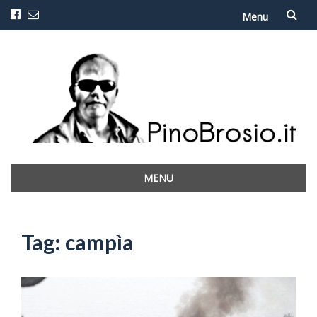
Menu
Vai
al
contenuto
MENU
Vai
al
contenuto
Tag:
campìa