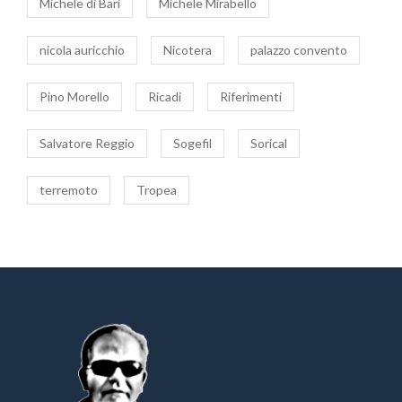
Michele di Bari
Michele Mirabello
nicola auricchio
Nicotera
palazzo convento
Pino Morello
Ricadi
Riferimenti
Salvatore Reggio
Sogefil
Sorical
terremoto
Tropea