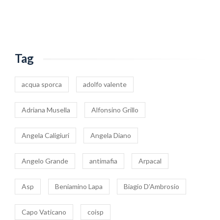
Tag
acqua sporca
adolfo valente
Adriana Musella
Alfonsino Grillo
Angela Caligiuri
Angela Diano
Angelo Grande
antimafia
Arpacal
Asp
Beniamino Lapa
Biagio D’Ambrosio
Capo Vaticano
coisp