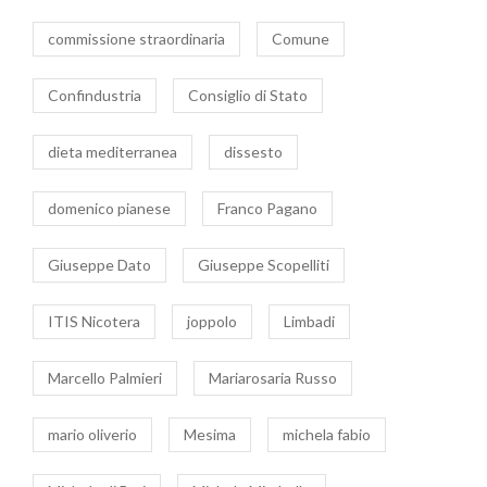
commissione straordinaria
Comune
Confindustria
Consiglio di Stato
dieta mediterranea
dissesto
domenico pianese
Franco Pagano
Giuseppe Dato
Giuseppe Scopelliti
ITIS Nicotera
joppolo
Limbadi
Marcello Palmieri
Mariarosaria Russo
mario oliverio
Mesima
michela fabio