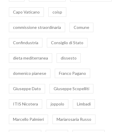
Capo Vaticano
coisp
commissione straordinaria
Comune
Confindustria
Consiglio di Stato
dieta mediterranea
dissesto
domenico pianese
Franco Pagano
Giuseppe Dato
Giuseppe Scopelliti
ITIS Nicotera
joppolo
Limbadi
Marcello Palmieri
Mariarosaria Russo