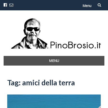
Menu
Vai
al
contenuto
MENU
Vai
al
contenuto
Tag:
amici della terra