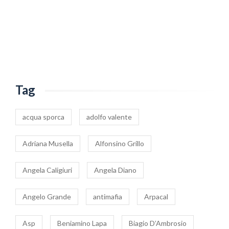
Tag
acqua sporca
adolfo valente
Adriana Musella
Alfonsino Grillo
Angela Caligiuri
Angela Diano
Angelo Grande
antimafia
Arpacal
Asp
Beniamino Lapa
Biagio D’Ambrosio