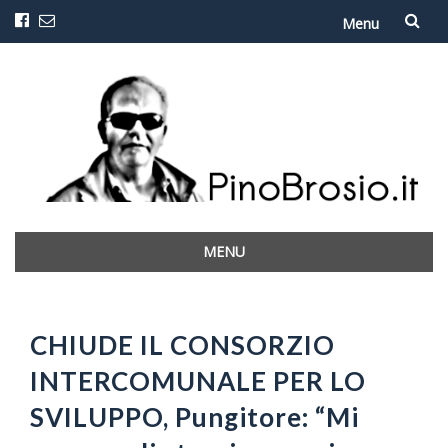
Menu
Vai
al
contenuto
MENU
Vai
al
contenuto
CHIUDE IL CONSORZIO
INTERCOMUNALE PER LO
SVILUPPO, Pungitore: “Mi