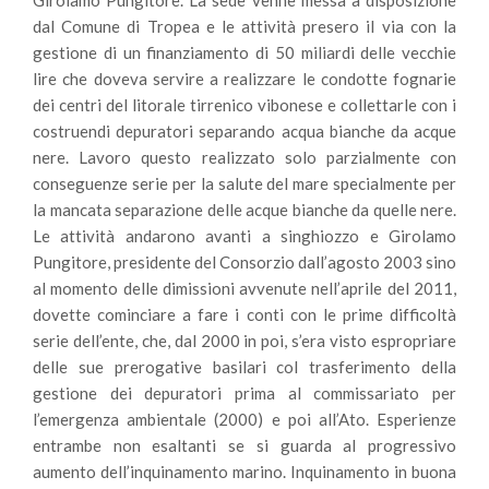
Girolamo Pungitore. La sede venne messa a disposizione
dal Comune di Tropea e le attività presero il via con la
gestione di un finanziamento di 50 miliardi delle vecchie
lire che doveva servire a realizzare le condotte fognarie
dei centri del litorale tirrenico vibonese e collettarle con i
costruendi depuratori separando acqua bianche da acque
nere. Lavoro questo realizzato solo parzialmente con
conseguenze serie per la salute del mare specialmente per
la mancata separazione delle acque bianche da quelle nere.
Le attività andarono avanti a singhiozzo e Girolamo
Pungitore, presidente del Consorzio dall’agosto 2003 sino
al momento delle dimissioni avvenute nell’aprile del 2011,
dovette cominciare a fare i conti con le prime difficoltà
serie dell’ente, che, dal 2000 in poi, s’era visto espropriare
delle sue prerogative basilari col trasferimento della
gestione dei depuratori prima al commissariato per
l’emergenza ambientale (2000) e poi all’Ato. Esperienze
entrambe non esaltanti se si guarda al progressivo
aumento dell’inquinamento marino. Inquinamento in buona