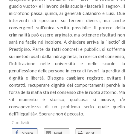
guscio vuoto> e il lavoro della scuola <lascerà il segno>. Il
microfono passa, quindi, ai generali Calandro e Lusi. Due
interventi di spessore su terreni diversi, ma anche
convergenti sull’unica verità possibile: il potere della
criminalità può essere arginato, ma ottenere risultati non
sarà né facile né indolore. A chiudere arriva la “lectio” di
Prestipino. Parte da fatti concreti e pubblici, si sofferma
sui metodi usati dalla ‘ndragnheta, la ricerca del consenso,
l’infiltrazione nelle università e nelle scuole, la
genuflessione delle persone in cerca di favori, la perdità di
dignità e libertà. Bisogna cambiare registro, evitare i
contatti, recuperare dignità dei comportamenti perchè la
forza della mafia sta nel consenso che le ruota attorno. Ma
<il momento è storico, qualcosa si muove, c’è
consapevolezza di un problema serio quale quello
dell’illegalità>. Sperare non è peccato.
Condividi
Share
Mail
Print