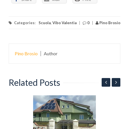
Categories:
Scuola
,
Vibo Valentia
|
0
|
Pino Brosio
Pino Brosio
Author
Related Posts
N
s
c