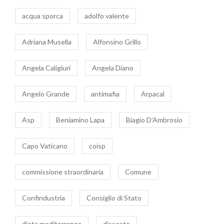
acqua sporca
adolfo valente
Adriana Musella
Alfonsino Grillo
Angela Caligiuri
Angela Diano
Angelo Grande
antimafia
Arpacal
Asp
Beniamino Lapa
Biagio D’Ambrosio
Capo Vaticano
coisp
commissione straordinaria
Comune
Confindustria
Consiglio di Stato
dieta mediterranea
dissesto