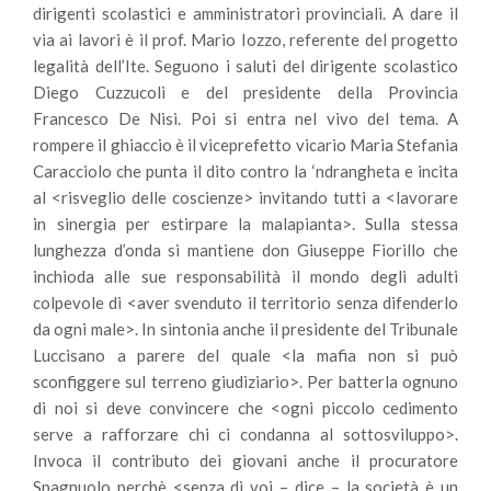
dirigenti scolastici e amministratori provinciali. A dare il
via ai lavori è il prof. Mario Iozzo, referente del progetto
legalità dell’Ite. Seguono i saluti del dirigente scolastico
Diego Cuzzucoli e del presidente della Provincia
Francesco De Nisi. Poi si entra nel vivo del tema. A
rompere il ghiaccio è il viceprefetto vicario Maria Stefania
Caracciolo che punta il dito contro la ‘ndrangheta e incita
al <risveglio delle coscienze> invitando tutti a <lavorare
in sinergia per estirpare la malapianta>. Sulla stessa
lunghezza d’onda si mantiene don Giuseppe Fiorillo che
inchioda alle sue responsabilità il mondo degli adulti
colpevole di <aver svenduto il territorio senza difenderlo
da ogni male>. In sintonia anche il presidente del Tribunale
Luccisano a parere del quale <la mafia non si può
sconfiggere sul terreno giudiziario>. Per batterla ognuno
di noi si deve convincere che <ogni piccolo cedimento
serve a rafforzare chi ci condanna al sottosviluppo>.
Invoca il contributo dei giovani anche il procuratore
Spagnuolo perchè <senza di voi – dice – la società è un