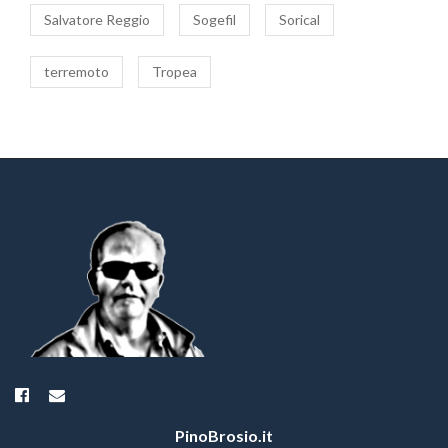
Salvatore Reggio
Sogefil
Sorical
terremoto
Tropea
PinoBrosio.it