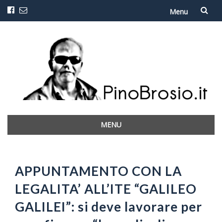
Menu
Vai
al
contenuto
MENU
Vai
al
contenuto
APPUNTAMENTO CON LA
LEGALITA’ ALL’ITE “GALILEO
GALILEI”: si deve lavorare per