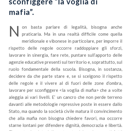
sconfiggere “la voglia di
mafia”.
N
on basta parlare di legalità, bisogna anche
praticarla. Ma in una realtà difficile come quella
meridionale e vibonese in particolare, per imporre il
rispetto delle regole occorre raddoppiare gli sforzi,
lavorare in sinergia, fare rete, puntare sull’apporto delle
agenzie educative presenti sul territorio e, soprattutto, sul
ruolo fondamentale della scuola. Bisogna, in sostanza,
decidere da che parte stare e, se si scelgono il rispetto
delle regole e il vivere al di fuori delle zone d’ombra,
lavorare per sconfiggere <la voglia di mafia> che a volte
aleggia ai vari livelli. E’ un cancro che non perde terreno
davanti alle metodologie repressive poste in essere dallo
Stato, ma quando la società civile matura il convincimento
che alla mafia non bisogna chiedere favori, ma occorre
starne lontani per difendere dignità, democrazia e libertà.