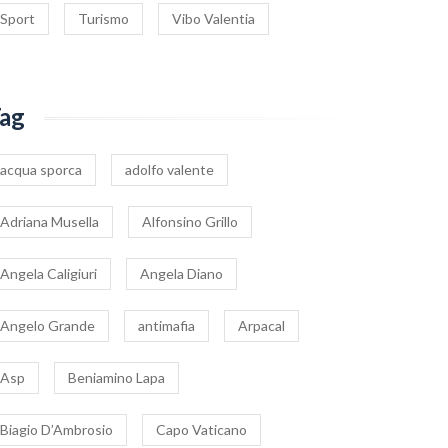
Sport
Turismo
Vibo Valentia
ag
acqua sporca
adolfo valente
Adriana Musella
Alfonsino Grillo
Angela Caligiuri
Angela Diano
Angelo Grande
antimafia
Arpacal
Asp
Beniamino Lapa
Biagio D’Ambrosio
Capo Vaticano