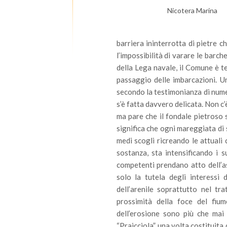
Nicotera Marina
barriera ininterrotta di pietre ch
l’impossibilità di varare le barc
della Lega navale, il Comune è t
passaggio delle imbarcazioni. 
secondo la testimonianza di numer
s’è fatta davvero delicata. Non c’è
ma pare che il fondale pietroso s
significa che ogni mareggiata di 
medi scogli ricreando le attuali c
sostanza, sta intensificando i s
competenti prendano atto dell’a
solo la tutela degli interessi 
dell’arenile soprattutto nel t
prossimità della foce del fiu
dell’erosione sono più che mai 
“Praicciola”, una volta costituita