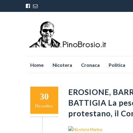
Vai
Home
Nicotera
Cronaca
Politica
al
contenuto
EROSIONE, BARR
30
BATTIGIA La pesca
Dicembre
protestano, il C