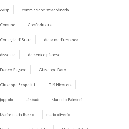
coisp
commissione straordinaria
Comune
Confindustria
ello dell’Associazione
Covid, lievitano i contagi
Consiglio di Stato
dieta mediterranea
rcinai” alla politica e
nel comprensorio
e istituzioni: Salviamo
nicoterese
8 Settembre 2021
|
0
5 Maggio 2021
|
0
dissesto
domenico pianese
x villaggio Valtur di
cotera
Franco Pagano
Giuseppe Dato
Giuseppe Scopelliti
ITIS Nicotera
joppolo
Limbadi
Marcello Palmieri
Mariarosaria Russo
mario oliverio