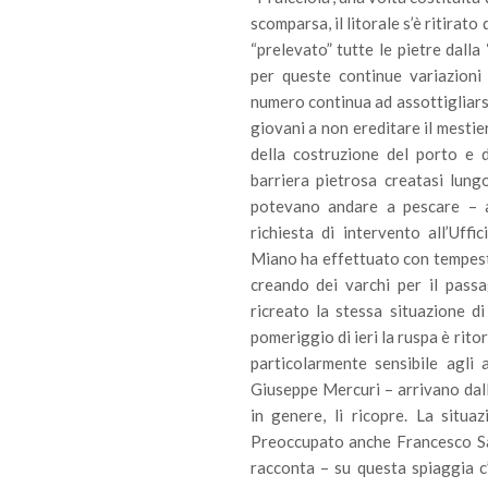
scomparsa, il litorale s’è ritirat
“prelevato” tutte le pietre dalla
per queste continue variazioni 
numero continua ad assottigliarsi
giovani a non ereditare il mestie
della costruzione del porto e d
barriera pietrosa creatasi lung
potevano andare a pescare – a
richiesta di intervento all’Uff
Miano ha effettuato con tempesti
creando dei varchi per il passa
ricreato la stessa situazione di
pomeriggio di ieri la ruspa è rito
particolarmente sensibile agli 
Giuseppe Mercuri – arrivano dalla
in genere, li ricopre. La situa
Preoccupato anche Francesco Sal
racconta – su questa spiaggia c