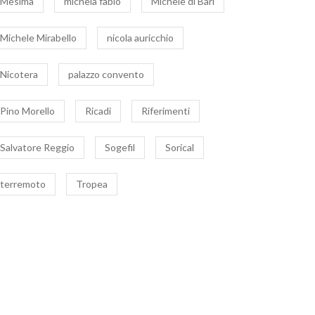
Mesima
michela fabio
Michele di Bari
Michele Mirabello
nicola auricchio
Nicotera
palazzo convento
Pino Morello
Ricadi
Riferimenti
Salvatore Reggio
Sogefil
Sorical
terremoto
Tropea