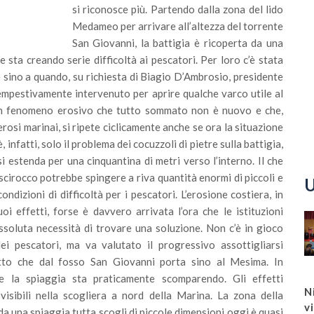
si riconosce più. Partendo dalla zona del lido
Medameo per arrivare all’altezza del torrente
San Giovanni, la battigia è ricoperta da una
e sta creando serie difficoltà ai pescatori. Per loro c’è stata
he sino a quando, su richiesta di Biagio D’Ambrosio, presidente
empestivamente intervenuto per aprire qualche varco utile al
Un fenomeno erosivo che tutto sommato non è nuovo e che,
osi marinai, si ripete ciclicamente anche se ora la situazione
, infatti, solo il problema dei cocuzzoli di pietre sulla battigia,
i estenda per una cinquantina di metri verso l’interno. Il che
scirocco potrebbe spingere a riva quantità enormi di piccoli e
U
ondizioni di difficoltà per i pescatori. L’erosione costiera, in
uoi effetti, forse è davvero arrivata l’ora che le istituzioni
ssoluta necessità di trovare una soluzione. Non c’è in gioco
dei pescatori, ma va valutato il progressivo assottigliarsi
ratto che dal fosso San Giovanni porta sino al Mesima. In
me la spiaggia sta praticamente scomparendo. Gli effetti
N
visibili nella scogliera a nord della Marina. La zona della
v
 da una spiaggia tutta scogli di piccole dimensioni oggi è quasi