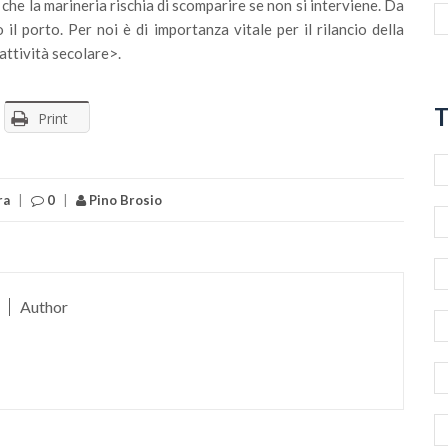
he la marineria rischia di scomparire se non si interviene. Da
l porto. Per noi è di importanza vitale per il rilancio della
’attività secolare>.
T
Print
ra
|
0
|
Pino Brosio
Author