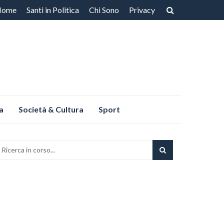
Home
Santi in Politica
Chi Sono
Privacy
ntenuto
a
Società & Cultura
Sport