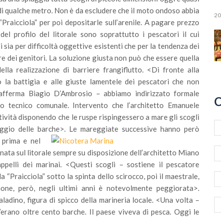
o di qualche metro. Non è da escludere che il moto ondoso abbia
20
 “Praicciola” per poi depositarle sull’arenile. A pagare prezzo
del profilo del litorale sono soprattutto i pescatori il cui
 sia per difficoltà oggettive esistenti che per la tendenza dei
re dei genitori. La soluzione giusta non può che essere quella
ella realizzazione di barriere frangiflutto. <Di fronte alla
o la battigia e alle giuste lamentele dei pescatori che non
fferma Biagio D’Ambrosio – abbiamo indirizzato formale
C
icio tecnico comunale. Intervento che l’architetto Emanuele
vità disponendo che le ruspe rispingessero a mare gli scogli
ggio delle barche>.
Le mareggiate successive hanno però
 prima e nel
rnata sul litorale sempre su disposizione dell’architetto Miano
appelli dei marinai. <Questi scogli – sostiene il pescatore
 “Praicciola” sotto la spinta dello scirocco, poi il maestrale,
zione, però, negli ultimi anni è notevolmente peggiorata>.
adino, figura di spicco della marineria locale. <Una volta –
’erano oltre cento barche. Il paese viveva di pesca. Oggi le