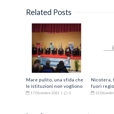
Related Posts
 contagi
0
Mare pulito, una sfida che
Nicotera, 
le istituzioni non vogliono
fuori regio
perdere
Via del vis
17 Dicembre 2021
|
0
13 Dicembr