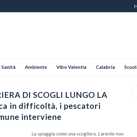
Vai
al
co
Sanità
Ambiente
Vibo Valentia
Calabria
Scuol
IERA DI SCOGLI LUNGO LA
 in difficoltà, i pescatori
omune interviene
La spiaggia come una scogliera. L’arenile non