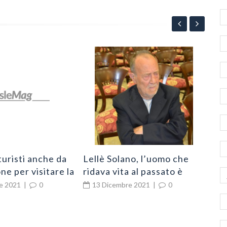
App
“Po
all
2
l’e
Ni
turisti anche da
Lellè Solano, l’uomo che
ne per visitare la
ridava vita al passato è
chio
cittadino di Zungri
e 2021
|
0
13 Dicembre 2021
|
0