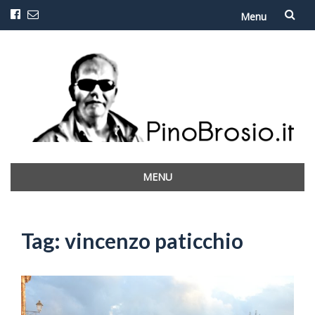
Menu
Vai
al
contenuto
MENU
Vai
al
contenuto
Tag:
vincenzo paticchio