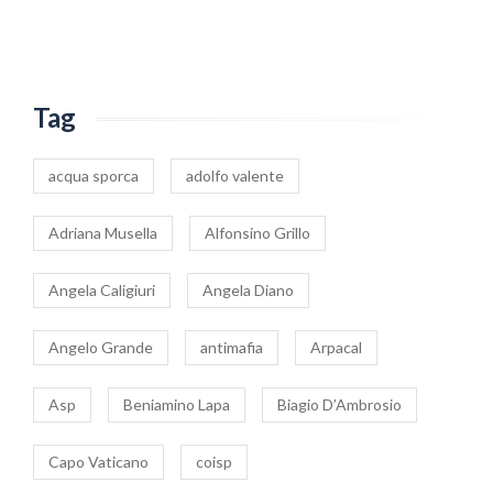
Tag
acqua sporca
adolfo valente
Adriana Musella
Alfonsino Grillo
Angela Caligiuri
Angela Diano
Angelo Grande
antimafia
Arpacal
Asp
Beniamino Lapa
Biagio D’Ambrosio
Capo Vaticano
coisp