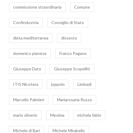
commissione straordinaria
Comune
Confindustria
Consiglio di Stato
dieta mediterranea
dissesto
domenico pianese
Franco Pagano
Giuseppe Dato
Giuseppe Scopelliti
ITIS Nicotera
joppolo
Limbadi
Marcello Palmieri
Mariarosaria Russo
mario oliverio
Mesima
michela fabio
Michele di Bari
Michele Mirabello