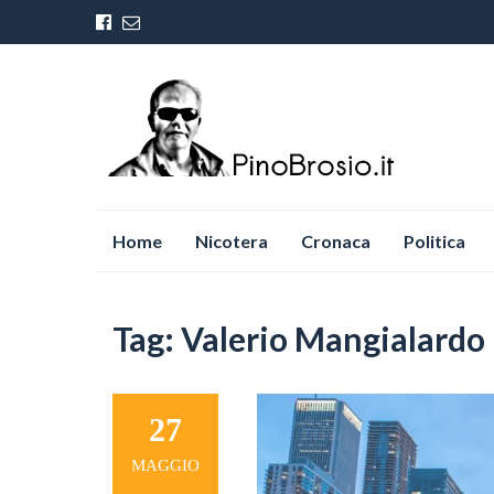
Vai
Home
Nicotera
Cronaca
Politica
al
contenuto
Tag:
Valerio Mangialardo
27
MAGGIO