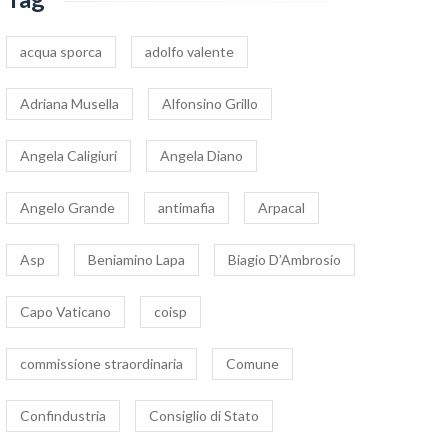
acqua sporca
adolfo valente
Adriana Musella
Alfonsino Grillo
Angela Caligiuri
Angela Diano
Angelo Grande
antimafia
Arpacal
Asp
Beniamino Lapa
Biagio D’Ambrosio
Capo Vaticano
coisp
commissione straordinaria
Comune
Confindustria
Consiglio di Stato