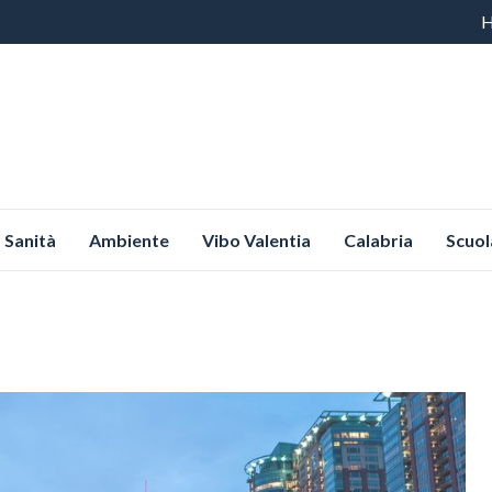
Vai
al
co
Sanità
Ambiente
Vibo Valentia
Calabria
Scuol