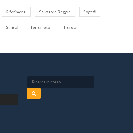
Riferimenti
Salvatore Reggio
Sogefil
Sorical
terremoto
Tropea