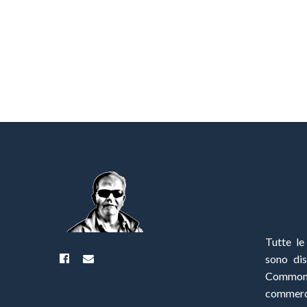
Tutte le
sono di
Commo
commerci