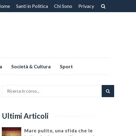
Home
Santi in Politica
Chi Sono
Privacy
ntenuto
a
Società & Cultura
Sport
Ultimi Articoli
Mare pulito, una sfida che le