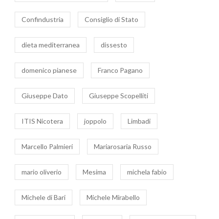
Confindustria
Consiglio di Stato
dieta mediterranea
dissesto
domenico pianese
Franco Pagano
Giuseppe Dato
Giuseppe Scopelliti
ITIS Nicotera
joppolo
Limbadi
Marcello Palmieri
Mariarosaria Russo
mario oliverio
Mesima
michela fabio
Michele di Bari
Michele Mirabello