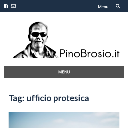
Menu
Vai
al
contenuto
MENU
Vai
al
contenuto
Tag:
ufficio protesica