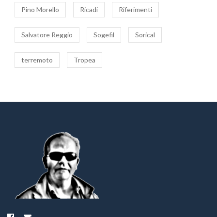
Pino Morello
Ricadi
Riferimenti
Salvatore Reggio
Sogefil
Sorical
terremoto
Tropea