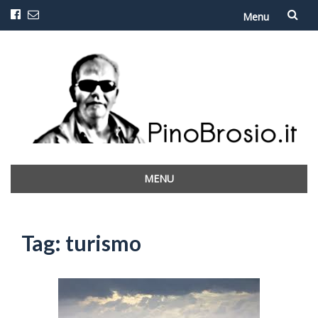
Menu
Vai
al
contenuto
MENU
Vai
al
contenuto
Tag:
turismo