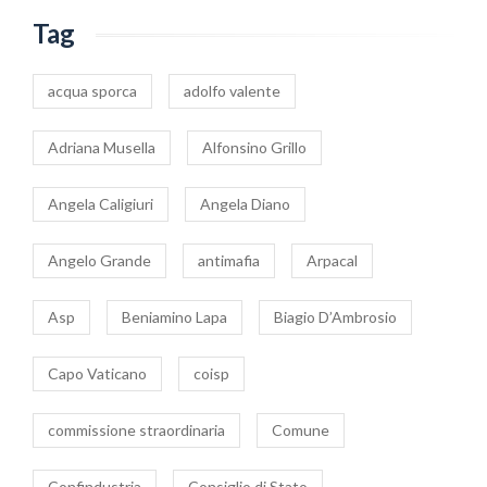
Tag
acqua sporca
adolfo valente
Adriana Musella
Alfonsino Grillo
Angela Caligiuri
Angela Diano
Angelo Grande
antimafia
Arpacal
Asp
Beniamino Lapa
Biagio D’Ambrosio
Capo Vaticano
coisp
commissione straordinaria
Comune
Confindustria
Consiglio di Stato