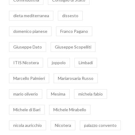
dieta mediterranea
dissesto
domenico pianese
Franco Pagano
Giuseppe Dato
Giuseppe Scopelliti
ITIS Nicotera
joppolo
Limbadi
Marcello Palmieri
Mariarosaria Russo
mario oliverio
Mesima
michela fabio
Michele di Bari
Michele Mirabello
nicola auricchio
Nicotera
palazzo convento