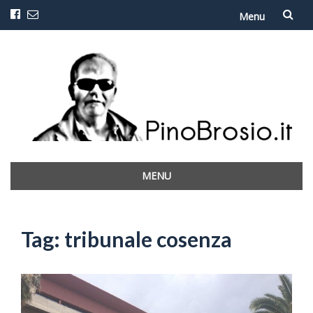
Menu
Vai
al
contenuto
MENU
Vai
al
contenuto
Tag:
tribunale cosenza