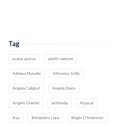
Tag
acqua sporca
adolfo valente
Adriana Musella
Alfonsino Grillo
Angela Caligiuri
Angela Diano
Angelo Grande
antimafia
Arpacal
Asp
Beniamino Lapa
Biagio D’Ambrosio