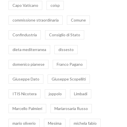
Capo Vaticano
coisp
commissione straordinaria
Comune
Confindustria
Consiglio di Stato
dieta mediterranea
dissesto
domenico pianese
Franco Pagano
Giuseppe Dato
Giuseppe Scopelliti
ITIS Nicotera
joppolo
Limbadi
Marcello Palmieri
Mariarosaria Russo
mario oliverio
Mesima
michela fabio