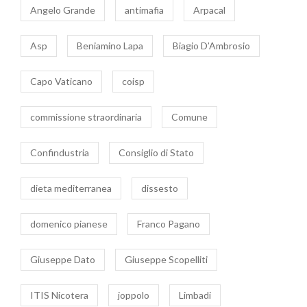
Angelo Grande
antimafia
Arpacal
Asp
Beniamino Lapa
Biagio D’Ambrosio
Capo Vaticano
coisp
commissione straordinaria
Comune
Confindustria
Consiglio di Stato
dieta mediterranea
dissesto
domenico pianese
Franco Pagano
Giuseppe Dato
Giuseppe Scopelliti
ITIS Nicotera
joppolo
Limbadi