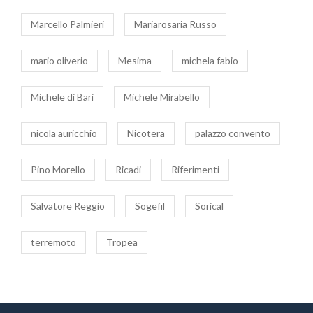
Marcello Palmieri
Mariarosaria Russo
mario oliverio
Mesima
michela fabio
Michele di Bari
Michele Mirabello
nicola auricchio
Nicotera
palazzo convento
Pino Morello
Ricadi
Riferimenti
Salvatore Reggio
Sogefil
Sorical
terremoto
Tropea