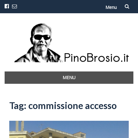
Menu
Vai
al
contenuto
MENU
Vai
al
contenuto
Tag:
commissione accesso