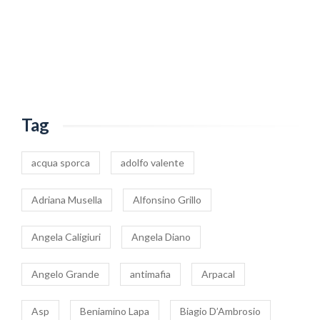
Tag
acqua sporca
adolfo valente
Adriana Musella
Alfonsino Grillo
Angela Caligiuri
Angela Diano
Angelo Grande
antimafia
Arpacal
Asp
Beniamino Lapa
Biagio D’Ambrosio