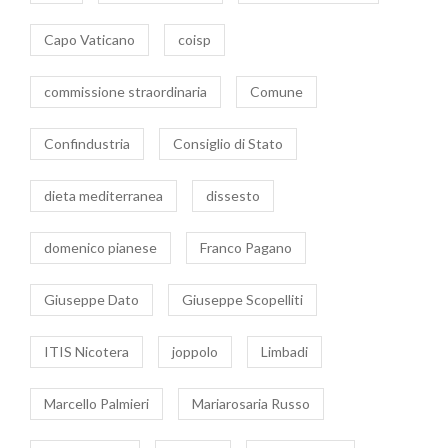
Capo Vaticano
coisp
commissione straordinaria
Comune
Confindustria
Consiglio di Stato
dieta mediterranea
dissesto
domenico pianese
Franco Pagano
Giuseppe Dato
Giuseppe Scopelliti
ITIS Nicotera
joppolo
Limbadi
Marcello Palmieri
Mariarosaria Russo