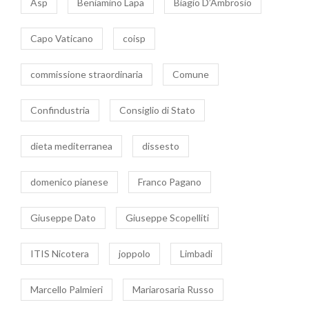
Asp
Beniamino Lapa
Biagio D’Ambrosio
Capo Vaticano
coisp
commissione straordinaria
Comune
Confindustria
Consiglio di Stato
dieta mediterranea
dissesto
domenico pianese
Franco Pagano
Giuseppe Dato
Giuseppe Scopelliti
ITIS Nicotera
joppolo
Limbadi
Marcello Palmieri
Mariarosaria Russo