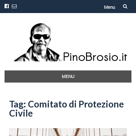
Menu
Vai
al
contenuto
MENU
Vai
al
contenuto
Tag:
Comitato di Protezione
Civile