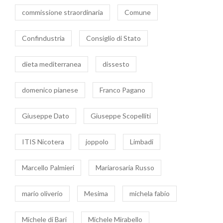
commissione straordinaria
Comune
Confindustria
Consiglio di Stato
dieta mediterranea
dissesto
domenico pianese
Franco Pagano
Giuseppe Dato
Giuseppe Scopelliti
ITIS Nicotera
joppolo
Limbadi
Marcello Palmieri
Mariarosaria Russo
mario oliverio
Mesima
michela fabio
Michele di Bari
Michele Mirabello