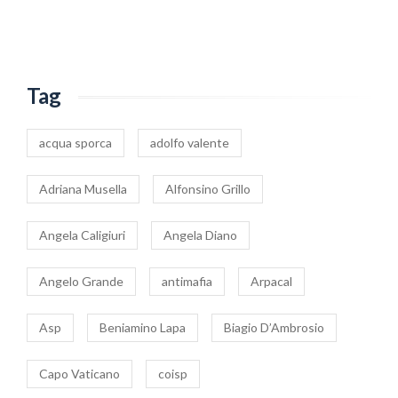
Tag
acqua sporca
adolfo valente
Adriana Musella
Alfonsino Grillo
Angela Caligiuri
Angela Diano
Angelo Grande
antimafia
Arpacal
Asp
Beniamino Lapa
Biagio D’Ambrosio
Capo Vaticano
coisp