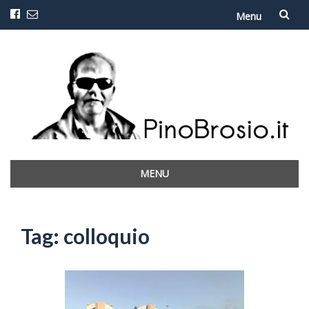
Menu
Vai
al
contenuto
MENU
Vai
al
contenuto
Tag:
colloquio