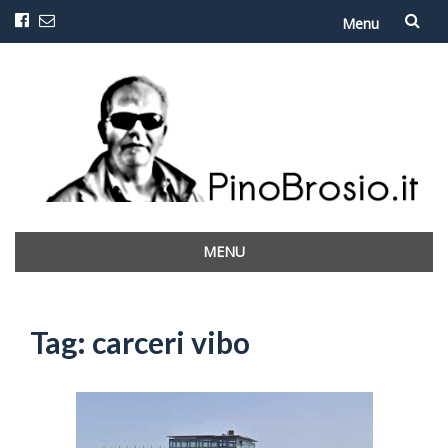
Menu
Vai
al
contenuto
MENU
Vai
al
contenuto
Tag:
carceri vibo