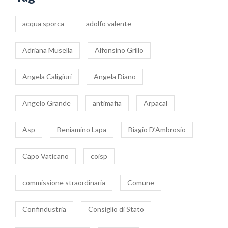
acqua sporca
adolfo valente
Adriana Musella
Alfonsino Grillo
Angela Caligiuri
Angela Diano
Angelo Grande
antimafia
Arpacal
Asp
Beniamino Lapa
Biagio D’Ambrosio
Capo Vaticano
coisp
commissione straordinaria
Comune
Confindustria
Consiglio di Stato