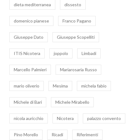
dieta mediterranea
dissesto
domenico pianese
Franco Pagano
Giuseppe Dato
Giuseppe Scopelliti
ITIS Nicotera
joppolo
Limbadi
Marcello Palmieri
Mariarosaria Russo
mario oliverio
Mesima
michela fabio
Michele di Bari
Michele Mirabello
nicola auricchio
Nicotera
palazzo convento
Pino Morello
Ricadi
Riferimenti