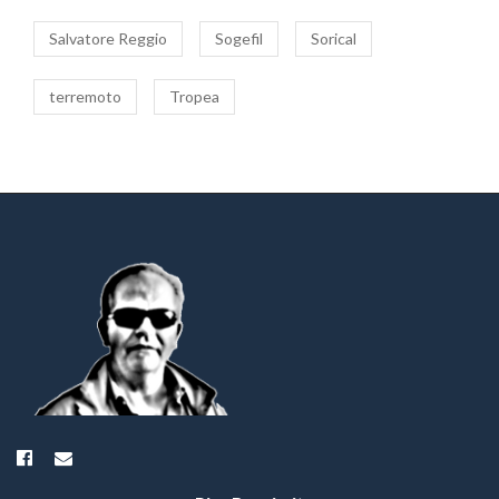
Salvatore Reggio
Sogefil
Sorical
terremoto
Tropea