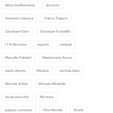
dieta mediterranea
dissesto
domenico pianese
Franco Pagano
Giuseppe Dato
Giuseppe Scopelliti
ITIS Nicotera
joppolo
Limbadi
Marcello Palmieri
Mariarosaria Russo
mario oliverio
Mesima
michela fabio
Michele di Bari
Michele Mirabello
nicola auricchio
Nicotera
palazzo convento
Pino Morello
Ricadi