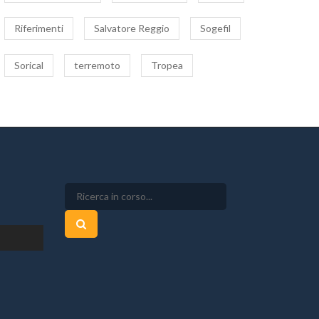
Riferimenti
Salvatore Reggio
Sogefil
Sorical
terremoto
Tropea