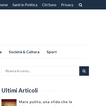
Home
Santi in Politica
Chi Sono
Privacy
ntenuto
a
Società & Cultura
Sport
Ultimi Articoli
Mare pulito, una sfida che le