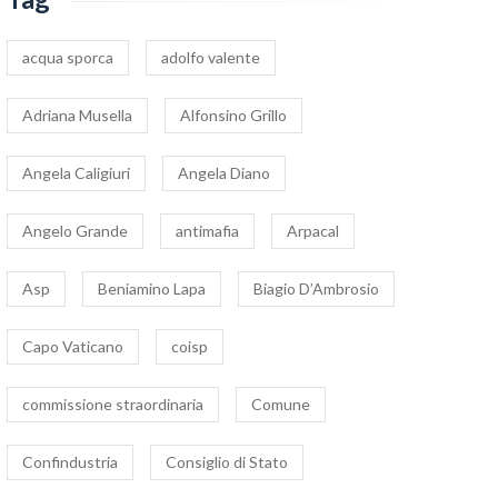
acqua sporca
adolfo valente
Adriana Musella
Alfonsino Grillo
Angela Caligiuri
Angela Diano
Angelo Grande
antimafia
Arpacal
Asp
Beniamino Lapa
Biagio D’Ambrosio
Capo Vaticano
coisp
commissione straordinaria
Comune
Confindustria
Consiglio di Stato