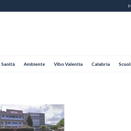
Vai
al
co
Sanità
Ambiente
Vibo Valentia
Calabria
Scuol