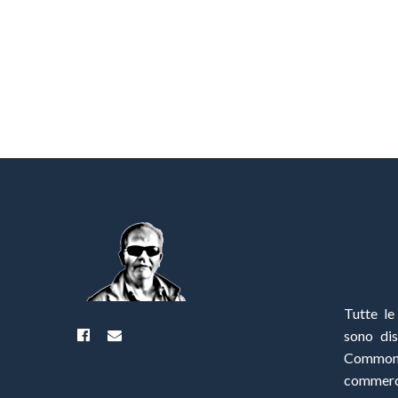
Tutte le
sono di
Commo
commerci