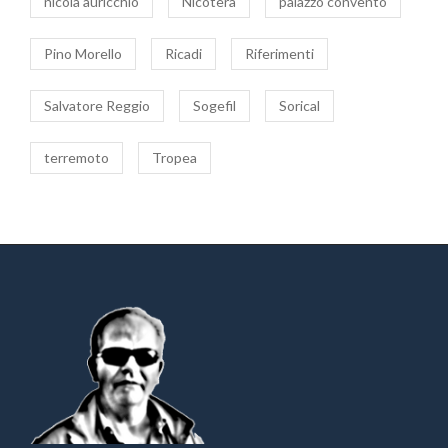
nicola auricchio
Nicotera
palazzo convento
Pino Morello
Ricadi
Riferimenti
Salvatore Reggio
Sogefil
Sorical
terremoto
Tropea