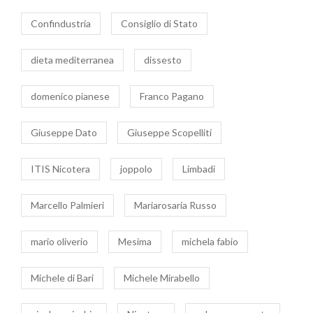
Confindustria
Consiglio di Stato
dieta mediterranea
dissesto
domenico pianese
Franco Pagano
Giuseppe Dato
Giuseppe Scopelliti
ITIS Nicotera
joppolo
Limbadi
Marcello Palmieri
Mariarosaria Russo
mario oliverio
Mesima
michela fabio
Michele di Bari
Michele Mirabello