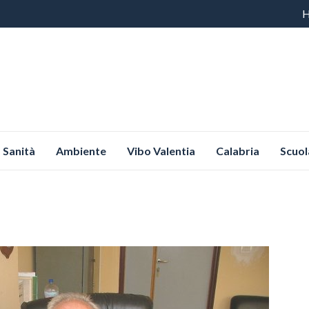
Vai
al
co
Sanità
Ambiente
Vibo Valentia
Calabria
Scuol