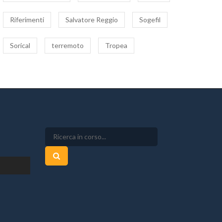
Riferimenti
Salvatore Reggio
Sogefil
Sorical
terremoto
Tropea