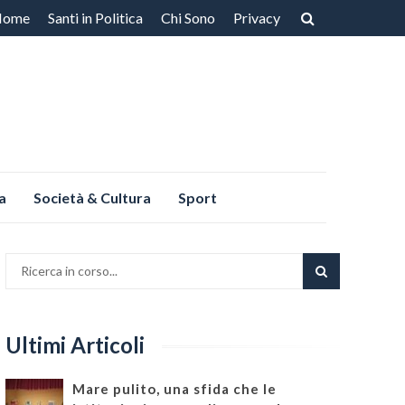
Home
Santi in Politica
Chi Sono
Privacy
ntenuto
a
Società & Cultura
Sport
Ultimi Articoli
Mare pulito, una sfida che le