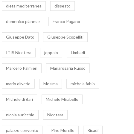
dieta mediterranea
dissesto
domenico pianese
Franco Pagano
Giuseppe Dato
Giuseppe Scopelliti
ITIS Nicotera
joppolo
Limbadi
Marcello Palmieri
Mariarosaria Russo
mario oliverio
Mesima
michela fabio
Michele di Bari
Michele Mirabello
nicola auricchio
Nicotera
palazzo convento
Pino Morello
Ricadi