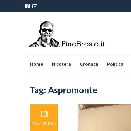
Vai
Home
Nicotera
Cronaca
Politica
al
contenuto
Tag:
Aspromonte
13
NOVEMBRE