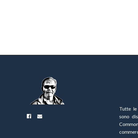
Tutte le
sono di
Commo
commerci