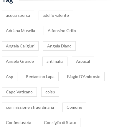
acqua sporca
adolfo valente
Adriana Musella
Alfonsino Grillo
Angela Caligiuri
Angela Diano
Angelo Grande
antimafia
Arpacal
Asp
Beniamino Lapa
Biagio D’Ambrosio
Capo Vaticano
coisp
commissione straordinaria
Comune
Confindustria
Consiglio di Stato