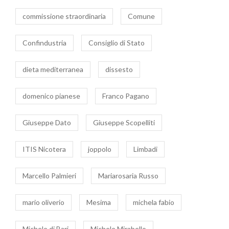
commissione straordinaria
Comune
Confindustria
Consiglio di Stato
dieta mediterranea
dissesto
domenico pianese
Franco Pagano
Giuseppe Dato
Giuseppe Scopelliti
ITIS Nicotera
joppolo
Limbadi
Marcello Palmieri
Mariarosaria Russo
mario oliverio
Mesima
michela fabio
Michele di Bari
Michele Mirabello