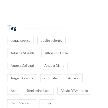
Tag
acqua sporca
adolfo valente
Adriana Musella
Alfonsino Grillo
Angela Caligiuri
Angela Diano
Angelo Grande
antimafia
Arpacal
Asp
Beniamino Lapa
Biagio D’Ambrosio
Capo Vaticano
coisp