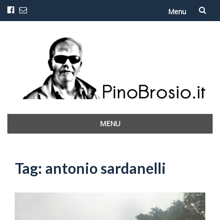
Menu
Vai
al
contenuto
MENU
Vai
al
contenuto
Tag:
antonio sardanelli