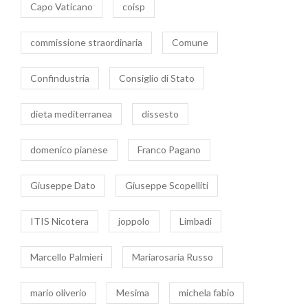
Capo Vaticano
coisp
commissione straordinaria
Comune
Confindustria
Consiglio di Stato
dieta mediterranea
dissesto
domenico pianese
Franco Pagano
Giuseppe Dato
Giuseppe Scopelliti
ITIS Nicotera
joppolo
Limbadi
Marcello Palmieri
Mariarosaria Russo
mario oliverio
Mesima
michela fabio