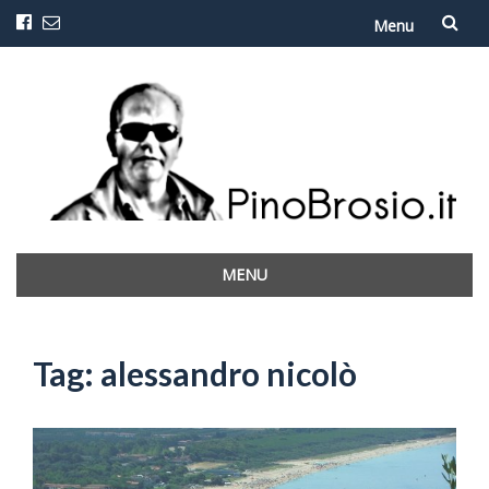
Menu
Vai
al
contenuto
MENU
Vai
al
contenuto
Tag:
alessandro nicolò