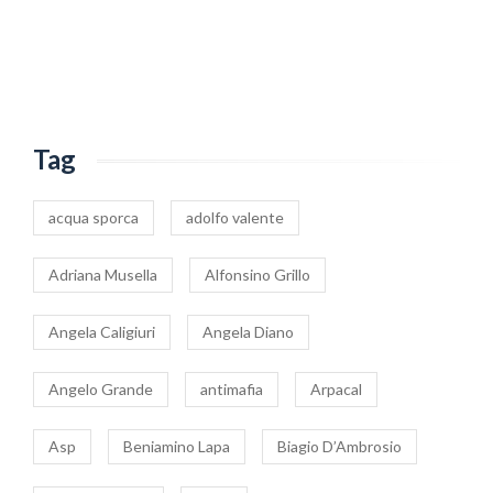
Tag
acqua sporca
adolfo valente
Adriana Musella
Alfonsino Grillo
Angela Caligiuri
Angela Diano
Angelo Grande
antimafia
Arpacal
Asp
Beniamino Lapa
Biagio D’Ambrosio