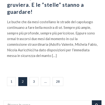
gruviera. E le “stelle” stanno a
guardare!
Le buche che da mesi costellano le strade del capoluogo
continuano a fare bella mostra di sé. Sempre più ampie,
sempre più profonde, sempre più pericolose. Eppure sono
ormai trascorsi due mesi dal momento in cui la
commissione straordinaria (Adolfo Valente, Michela Fabio,
Nicola Auricchio) ha dato disposizioni per l’immediata
messa in sicurezza del manto […]
Paginazione
1
2
3
…
28
degli
articoli