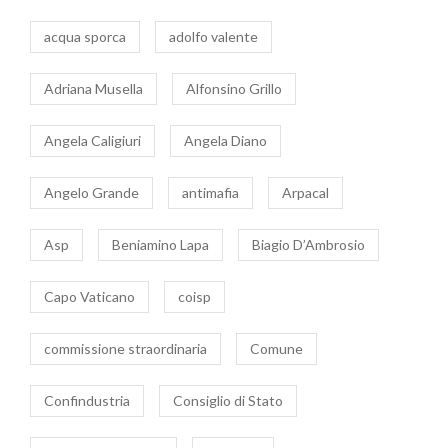
acqua sporca
adolfo valente
Adriana Musella
Alfonsino Grillo
Angela Caligiuri
Angela Diano
Angelo Grande
antimafia
Arpacal
Asp
Beniamino Lapa
Biagio D’Ambrosio
Capo Vaticano
coisp
commissione straordinaria
Comune
Confindustria
Consiglio di Stato