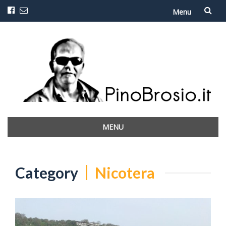
Menu
Vai
al
contenuto
MENU
Vai
al
contenuto
Category
Nicotera