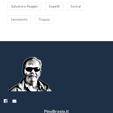
Salvatore Reggio
Sogefil
Sorical
terremoto
Tropea
PinoBrosio.it