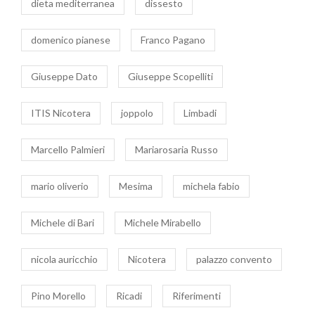
dieta mediterranea
dissesto
domenico pianese
Franco Pagano
Giuseppe Dato
Giuseppe Scopelliti
ITIS Nicotera
joppolo
Limbadi
Marcello Palmieri
Mariarosaria Russo
mario oliverio
Mesima
michela fabio
Michele di Bari
Michele Mirabello
nicola auricchio
Nicotera
palazzo convento
Pino Morello
Ricadi
Riferimenti