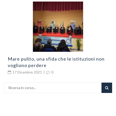
N
v
Mare pulito, una sfida che le istituzioni non
vogliono perdere
17 Dicembre 2021
|
0