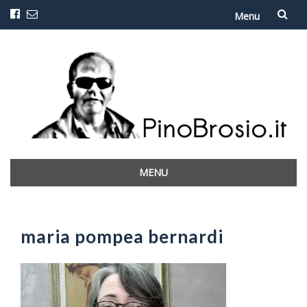
Menu
Vai
al
contenuto
MENU
Vai
al
contenuto
maria pompea bernardi