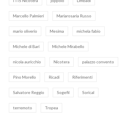
ITIS Nicotera
joppolo
Limbadi
Marcello Palmieri
Mariarosaria Russo
mario oliverio
Mesima
michela fabio
Michele di Bari
Michele Mirabello
nicola auricchio
Nicotera
palazzo convento
Pino Morello
Ricadi
Riferimenti
Salvatore Reggio
Sogefil
Sorical
terremoto
Tropea