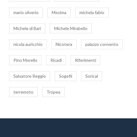
mario oliverio
Mesima
michela fabio
Michele di Bari
Michele Mirabello
nicola auricchio
Nicotera
palazzo convento
Pino Morello
Ricadi
Riferimenti
Salvatore Reggio
Sogefil
Sorical
terremoto
Tropea