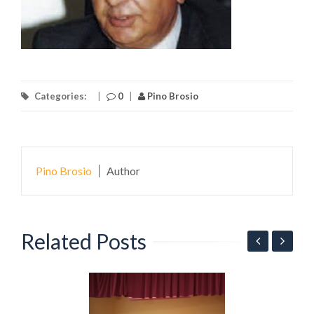
Categories:
|
0
|
Pino Brosio
Pino Brosio
Author
Related Posts
N
v