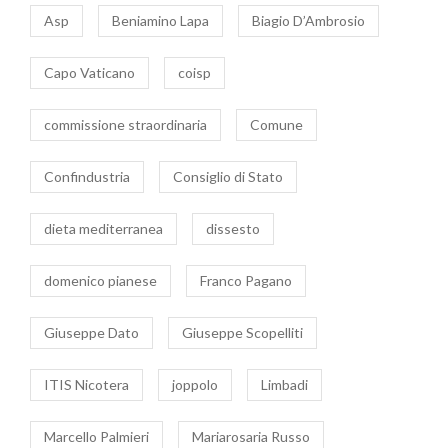
Asp
Beniamino Lapa
Biagio D’Ambrosio
Capo Vaticano
coisp
commissione straordinaria
Comune
Confindustria
Consiglio di Stato
dieta mediterranea
dissesto
domenico pianese
Franco Pagano
Giuseppe Dato
Giuseppe Scopelliti
ITIS Nicotera
joppolo
Limbadi
Marcello Palmieri
Mariarosaria Russo