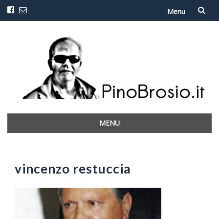
Menu
Vai
al
contenuto
MENU
Vai
al
contenuto
vincenzo restuccia