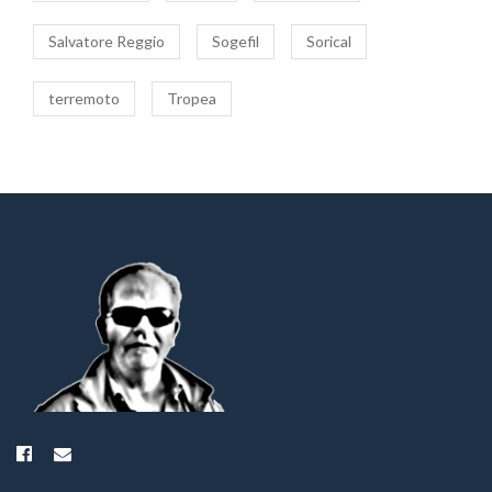
Salvatore Reggio
Sogefil
Sorical
terremoto
Tropea