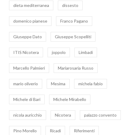
dieta mediterranea
dissesto
domenico pianese
Franco Pagano
Giuseppe Dato
Giuseppe Scopelliti
ITIS Nicotera
joppolo
Limbadi
Marcello Palmieri
Mariarosaria Russo
mario oliverio
Mesima
michela fabio
Michele di Bari
Michele Mirabello
nicola auricchio
Nicotera
palazzo convento
Pino Morello
Ricadi
Riferimenti