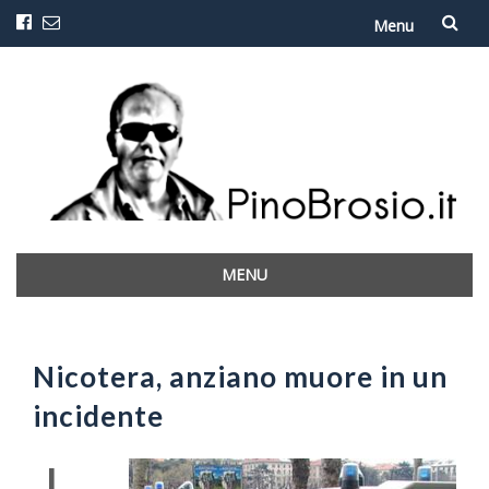
Menu
Vai
al
contenuto
MENU
Vai
al
contenuto
Nicotera, anziano muore in un
incidente
I