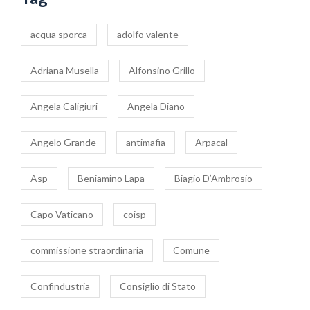
acqua sporca
adolfo valente
Adriana Musella
Alfonsino Grillo
Angela Caligiuri
Angela Diano
Angelo Grande
antimafia
Arpacal
Asp
Beniamino Lapa
Biagio D’Ambrosio
Capo Vaticano
coisp
commissione straordinaria
Comune
Confindustria
Consiglio di Stato