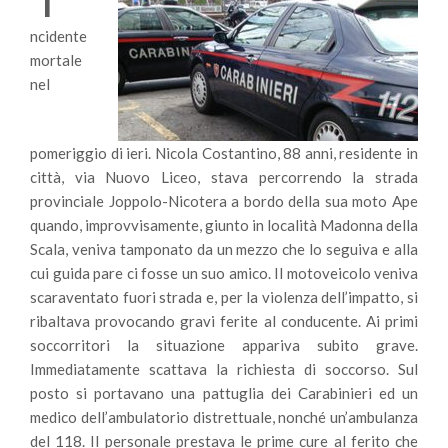
ncidente
mortale
nel
pomeriggio di ieri. Nicola Costantino, 88 anni, residente in
città, via Nuovo Liceo, stava percorrendo la strada
provinciale Joppolo-Nicotera a bordo della sua moto Ape
quando, improvvisamente, giunto in località Madonna della
Scala, veniva tamponato da un mezzo che lo seguiva e alla
cui guida pare ci fosse un suo amico. Il motoveicolo veniva
scaraventato fuori strada e, per la violenza dell’impatto, si
ribaltava provocando gravi ferite al conducente. Ai primi
soccorritori la situazione appariva subito grave.
Immediatamente scattava la richiesta di soccorso. Sul
posto si portavano una pattuglia dei Carabinieri ed un
medico dell’ambulatorio distrettuale, nonché un’ambulanza
del 118. Il personale prestava le prime cure al ferito che