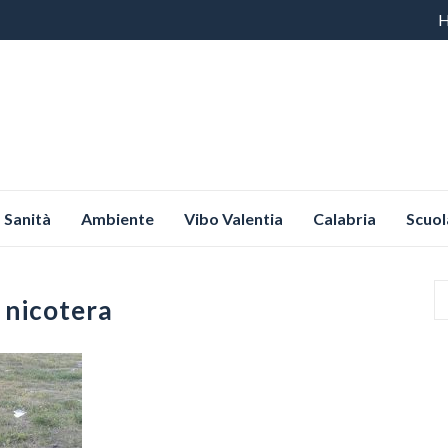
Vai
al
co
Sanità
Ambiente
Vibo Valentia
Calabria
Scuol
 nicotera