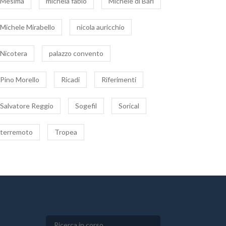
Mesima
michela fabio
Michele di Bari
Michele Mirabello
nicola auricchio
Nicotera
palazzo convento
Pino Morello
Ricadi
Riferimenti
Salvatore Reggio
Sogefil
Sorical
terremoto
Tropea