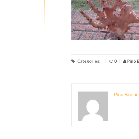
Categories:
|
0
|
Pino B
Pino Brosio