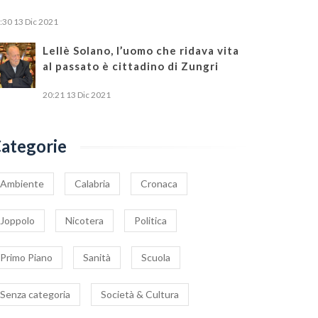
:30
13 Dic 2021
Lellè Solano, l’uomo che ridava vita
al passato è cittadino di Zungri
ello dell’Associazione
Covid, lievitano i contagi
20:21
13 Dic 2021
rcinai” alla politica e
nel comprensorio
e istituzioni: Salviamo
nicoterese
8 Settembre 2021
|
0
5 Maggio 2021
|
0
x villaggio Valtur di
ategorie
cotera
Ambiente
Calabria
Cronaca
Joppolo
Nicotera
Politica
Primo Piano
Sanità
Scuola
Senza categoria
Società & Cultura