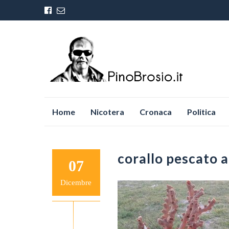
Vai
Home
Nicotera
Cronaca
Politica
al
contenuto
corallo pescato a
07
Dicembre