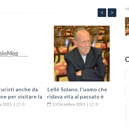
20
App
“Po
all
2
l’e
C
Ni
turisti anche da
Lellè Solano, l’uomo che
ne per visitare la
ridava vita al passato è
chio
cittadino di Zungri
e 2021
|
0
13 Dicembre 2021
|
0