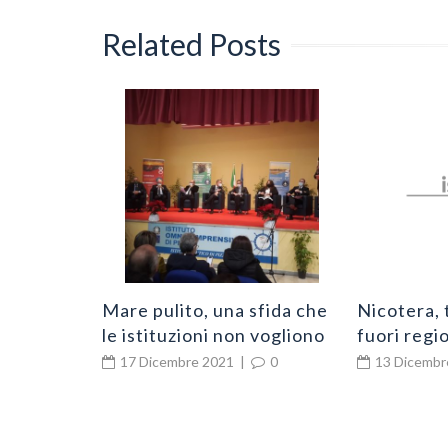
Related Posts
 contagi
0
Mare pulito, una sfida che
Nicotera, 
le istituzioni non vogliono
fuori regio
perdere
Via del vis
17 Dicembre 2021
|
0
13 Dicembr