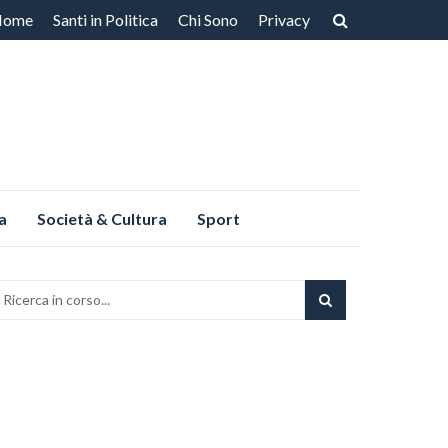
Home
Santi in Politica
Chi Sono
Privacy
ntenuto
a
Società & Cultura
Sport