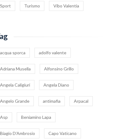
Sport
Turismo
Vibo Valentia
ag
acqua sporca
adolfo valente
Adriana Musella
Alfonsino Grillo
Angela Caligiuri
Angela Diano
Angelo Grande
antimafia
Arpacal
Asp
Beniamino Lapa
Biagio D’Ambrosio
Capo Vaticano