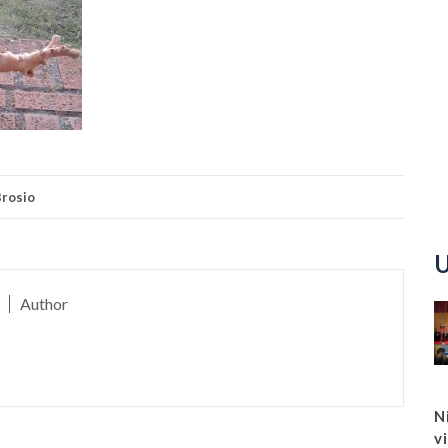
rosio
U
Author
N
v