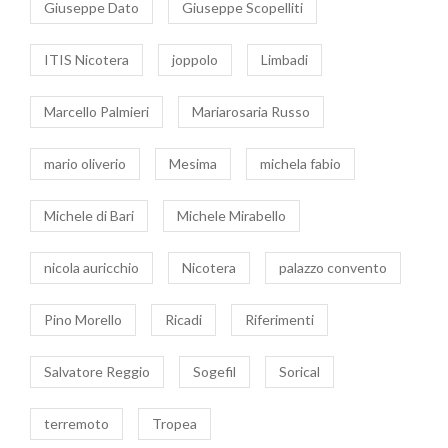
Giuseppe Dato
Giuseppe Scopelliti
ITIS Nicotera
joppolo
Limbadi
Marcello Palmieri
Mariarosaria Russo
mario oliverio
Mesima
michela fabio
Michele di Bari
Michele Mirabello
nicola auricchio
Nicotera
palazzo convento
Pino Morello
Ricadi
Riferimenti
Salvatore Reggio
Sogefil
Sorical
terremoto
Tropea