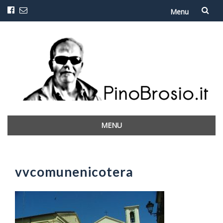
Menu
Vai
al
contenuto
MENU
Vai
al
contenuto
vvcomunenicotera