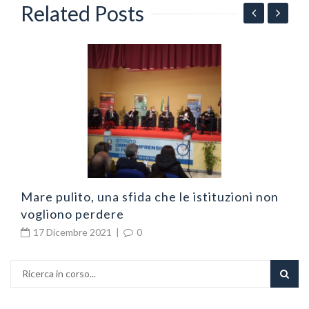
Related Posts
N
v
Mare pulito, una sfida che le istituzioni non
vogliono perdere
17 Dicembre 2021
|
0