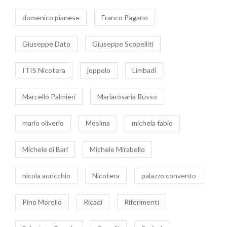
domenico pianese
Franco Pagano
Giuseppe Dato
Giuseppe Scopelliti
ITIS Nicotera
joppolo
Limbadi
Marcello Palmieri
Mariarosaria Russo
mario oliverio
Mesima
michela fabio
Michele di Bari
Michele Mirabello
nicola auricchio
Nicotera
palazzo convento
Pino Morello
Ricadi
Riferimenti