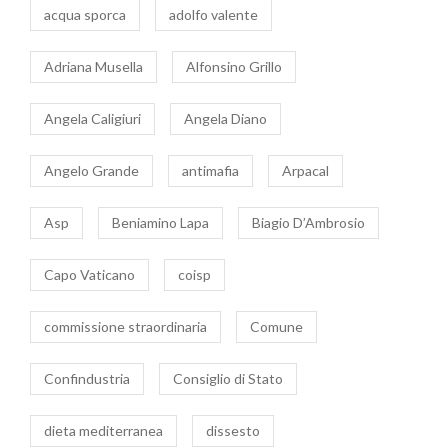
acqua sporca
adolfo valente
Adriana Musella
Alfonsino Grillo
Angela Caligiuri
Angela Diano
Angelo Grande
antimafia
Arpacal
Asp
Beniamino Lapa
Biagio D’Ambrosio
Capo Vaticano
coisp
commissione straordinaria
Comune
Confindustria
Consiglio di Stato
dieta mediterranea
dissesto