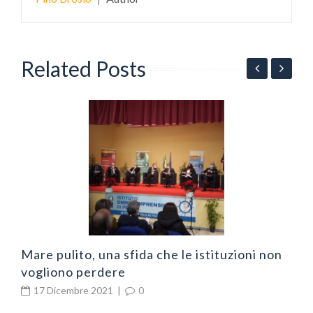
Related Posts
N
v
Mare pulito, una sfida che le istituzioni non
vogliono perdere
17 Dicembre 2021
|
0