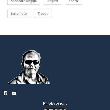
Salvatore Reggio
Sogefil
Sorical
terremoto
Tropea
PinoBrosio.it