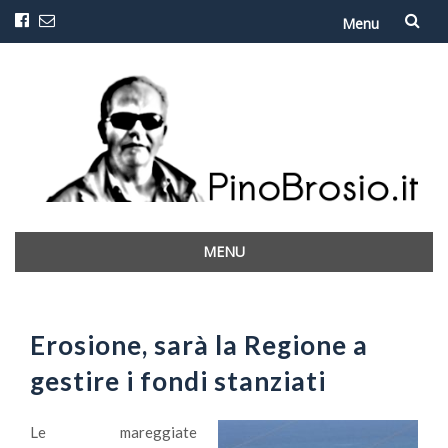
Menu
Vai
al
contenuto
MENU
Vai
al
contenuto
Erosione, sarà la Regione a
gestire i fondi stanziati
Le mareggiate