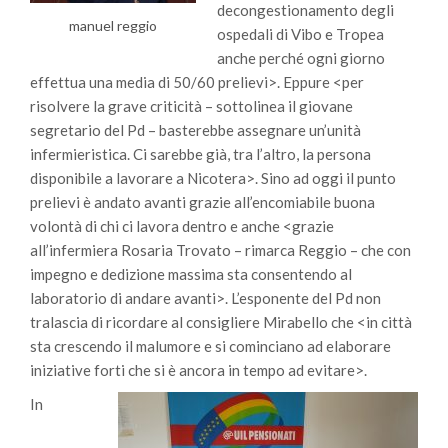
decongestionamento degli
manuel reggio
ospedali di Vibo e Tropea
anche perché ogni giorno
effettua una media di 50/60 prelievi>. Eppure <per
risolvere la grave criticità – sottolinea il giovane
segretario del Pd – basterebbe assegnare un’unità
infermieristica. Ci sarebbe già, tra l’altro, la persona
disponibile a lavorare a Nicotera>. Sino ad oggi il punto
prelievi è andato avanti grazie all’encomiabile buona
volontà di chi ci lavora dentro e anche <grazie
all’infermiera Rosaria Trovato – rimarca Reggio – che con
impegno e dedizione massima sta consentendo al
laboratorio di andare avanti>. L’esponente del Pd non
tralascia di ricordare al consigliere Mirabello che <in città
sta crescendo il malumore e si cominciano ad elaborare
iniziative forti che si è ancora in tempo ad evitare>.
In