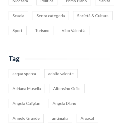
Nicotera
Politica
Primo Piano
Sanità
Scuola
Senza categoria
Società & Cultura
Sport
Turismo
Vibo Valentia
Tag
acqua sporca
adolfo valente
Adriana Musella
Alfonsino Grillo
Angela Caligiuri
Angela Diano
Angelo Grande
antimafia
Arpacal