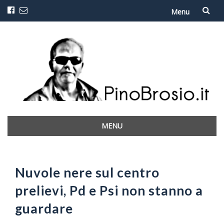
Menu
Vai
al
contenuto
MENU
Vai
al
contenuto
Nuvole nere sul centro
prelievi, Pd e Psi non stanno a
guardare