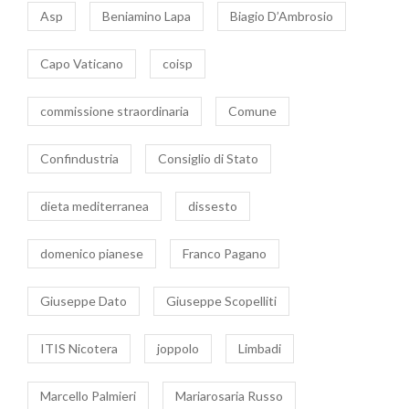
Asp
Beniamino Lapa
Biagio D’Ambrosio
Capo Vaticano
coisp
commissione straordinaria
Comune
Confindustria
Consiglio di Stato
dieta mediterranea
dissesto
domenico pianese
Franco Pagano
Giuseppe Dato
Giuseppe Scopelliti
ITIS Nicotera
joppolo
Limbadi
Marcello Palmieri
Mariarosaria Russo