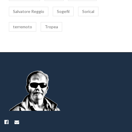
Salvatore Reggio
Sogefil
Sorical
terremoto
Tropea