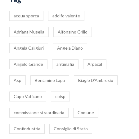
acqua sporca
adolfo valente
Adriana Musella
Alfonsino Grillo
Angela Caligiuri
Angela Diano
Angelo Grande
antimafia
Arpacal
Asp
Beniamino Lapa
Biagio D’Ambrosio
Capo Vaticano
coisp
commissione straordinaria
Comune
Confindustria
Consiglio di Stato