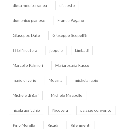
dieta mediterranea
dissesto
domenico pianese
Franco Pagano
Giuseppe Dato
Giuseppe Scopelliti
ITIS Nicotera
joppolo
Limbadi
Marcello Palmieri
Mariarosaria Russo
mario oliverio
Mesima
michela fabio
Michele di Bari
Michele Mirabello
nicola auricchio
Nicotera
palazzo convento
Pino Morello
Ricadi
Riferimenti