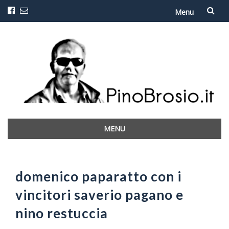
Menu
Vai
al
contenuto
MENU
Vai
al
contenuto
domenico paparatto con i
vincitori saverio pagano e
nino restuccia