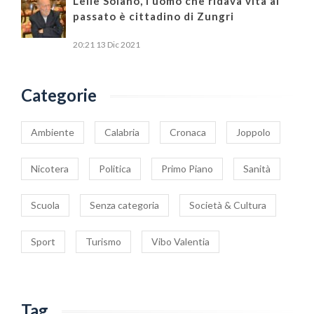
Lellè Solano, l’uomo che ridava vita al
passato è cittadino di Zungri
20:21
13 Dic 2021
Categorie
Ambiente
Calabria
Cronaca
Joppolo
Nicotera
Politica
Primo Piano
Sanità
Scuola
Senza categoria
Società & Cultura
Sport
Turismo
Vibo Valentia
Tag