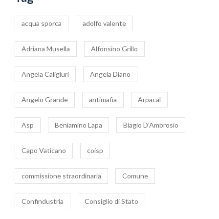
acqua sporca
adolfo valente
Adriana Musella
Alfonsino Grillo
Angela Caligiuri
Angela Diano
Angelo Grande
antimafia
Arpacal
Asp
Beniamino Lapa
Biagio D’Ambrosio
Capo Vaticano
coisp
commissione straordinaria
Comune
Confindustria
Consiglio di Stato