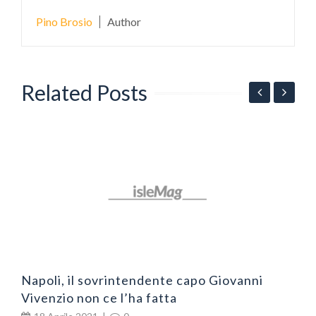
Pino Brosio
Author
Related Posts
E
p
N
Napoli, il sovrintendente capo Giovanni
Vivenzio non ce l’ha fatta