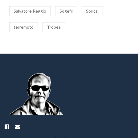
Salvatore Reggio
Sogefil
Sorical
terremoto
Tropea