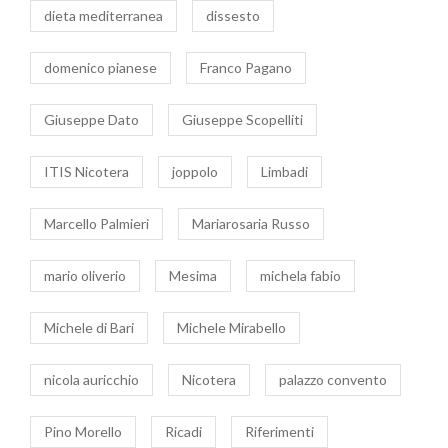
dieta mediterranea
dissesto
domenico pianese
Franco Pagano
Giuseppe Dato
Giuseppe Scopelliti
ITIS Nicotera
joppolo
Limbadi
Marcello Palmieri
Mariarosaria Russo
mario oliverio
Mesima
michela fabio
Michele di Bari
Michele Mirabello
nicola auricchio
Nicotera
palazzo convento
Pino Morello
Ricadi
Riferimenti