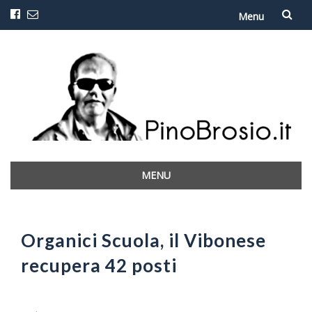
Menu
Vai
al
contenuto
MENU
Vai
al
contenuto
Organici Scuola, il Vibonese
recupera 42 posti