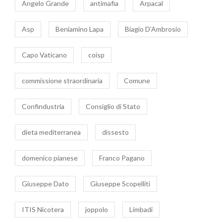
Angelo Grande
antimafia
Arpacal
Asp
Beniamino Lapa
Biagio D’Ambrosio
Capo Vaticano
coisp
commissione straordinaria
Comune
Confindustria
Consiglio di Stato
dieta mediterranea
dissesto
domenico pianese
Franco Pagano
Giuseppe Dato
Giuseppe Scopelliti
ITIS Nicotera
joppolo
Limbadi