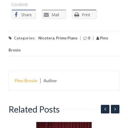
Condividi
Share
Mail
Print
Categories:
Nicotera
,
Primo Piano
|
0
|
Pino
Brosio
Pino Brosio
Author
Related Posts