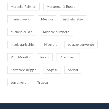
Marcello Palmieri
Mariarosaria Russo
mario oliverio
Mesima
michela fabio
Michele di Bari
Michele Mirabello
nicola auricchio
Nicotera
palazzo convento
Pino Morello
Ricadi
Riferimenti
Salvatore Reggio
Sogefil
Sorical
terremoto
Tropea