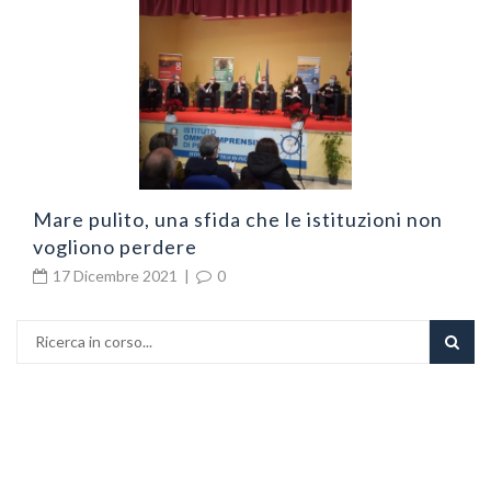
N
v
Mare pulito, una sfida che le istituzioni non
vogliono perdere
17 Dicembre 2021
|
0