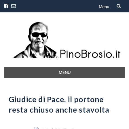
Menu
Vai
al
contenuto
MENU
Vai
al
contenuto
Giudice di Pace, il portone
resta chiuso anche stavolta