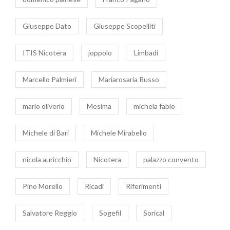
Giuseppe Dato
Giuseppe Scopelliti
ITIS Nicotera
joppolo
Limbadi
Marcello Palmieri
Mariarosaria Russo
mario oliverio
Mesima
michela fabio
Michele di Bari
Michele Mirabello
nicola auricchio
Nicotera
palazzo convento
Pino Morello
Ricadi
Riferimenti
Salvatore Reggio
Sogefil
Sorical