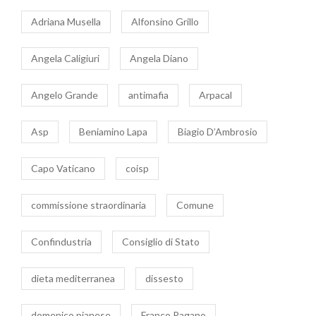
Adriana Musella
Alfonsino Grillo
Angela Caligiuri
Angela Diano
Angelo Grande
antimafia
Arpacal
Asp
Beniamino Lapa
Biagio D’Ambrosio
Capo Vaticano
coisp
commissione straordinaria
Comune
Confindustria
Consiglio di Stato
dieta mediterranea
dissesto
domenico pianese
Franco Pagano