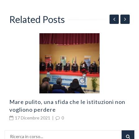
Related Posts
N
v
Mare pulito, una sfida che le istituzioni non
vogliono perdere
17 Dicembre 2021
|
0