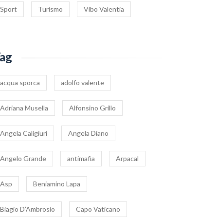
Sport
Turismo
Vibo Valentia
ag
acqua sporca
adolfo valente
Adriana Musella
Alfonsino Grillo
Angela Caligiuri
Angela Diano
Angelo Grande
antimafia
Arpacal
Asp
Beniamino Lapa
Biagio D’Ambrosio
Capo Vaticano