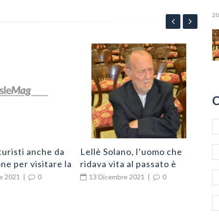
20
App
“Po
all
2
l’e
C
Ni
turisti anche da
Lellè Solano, l’uomo che
ne per visitare la
ridava vita al passato è
chio
cittadino di Zungri
e 2021
|
0
13 Dicembre 2021
|
0