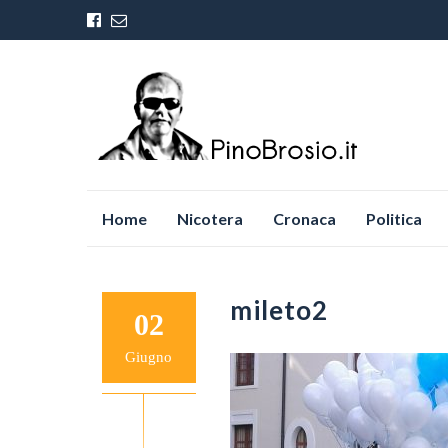
Vai
Home
Nicotera
Cronaca
Politica
al
contenuto
mileto2
02
Giugno