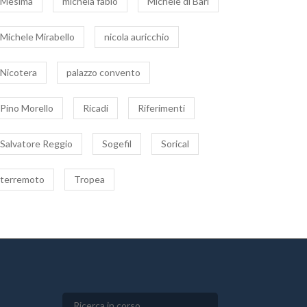
Mesima
michela fabio
Michele di Bari
Michele Mirabello
nicola auricchio
Nicotera
palazzo convento
Pino Morello
Ricadi
Riferimenti
Salvatore Reggio
Sogefil
Sorical
terremoto
Tropea