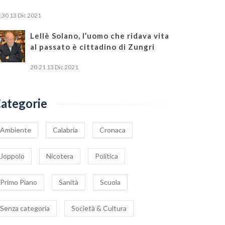
:30
13 Dic 2021
Lellè Solano, l’uomo che ridava vita
al passato è cittadino di Zungri
ello dell’Associazione
Covid, lievitano i contagi
20:21
13 Dic 2021
rcinai” alla politica e
nel comprensorio
e istituzioni: Salviamo
nicoterese
8 Settembre 2021
|
0
5 Maggio 2021
|
0
x villaggio Valtur di
ategorie
cotera
Ambiente
Calabria
Cronaca
Joppolo
Nicotera
Politica
Primo Piano
Sanità
Scuola
Senza categoria
Società & Cultura