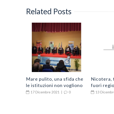
Related Posts
 contagi
0
Mare pulito, una sfida che
Nicotera, 
le istituzioni non vogliono
fuori regio
perdere
Via del vis
17 Dicembre 2021
|
0
13 Dicembr