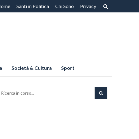
Home
Santi in Politica
Chi Sono
Privacy
ntenuto
a
Società & Cultura
Sport