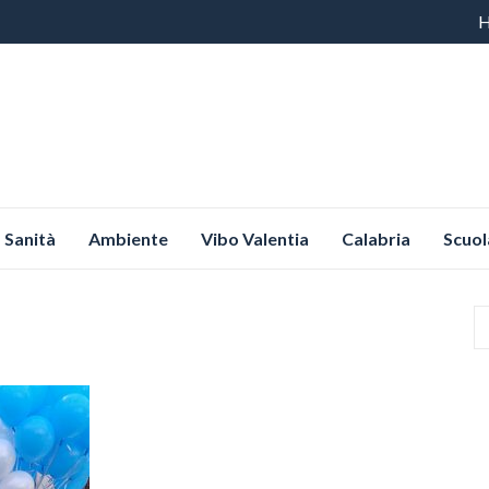
Vai
al
co
Sanità
Ambiente
Vibo Valentia
Calabria
Scuol