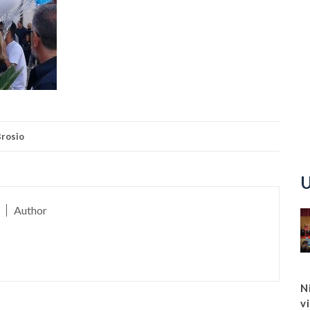
rosio
U
Author
N
v