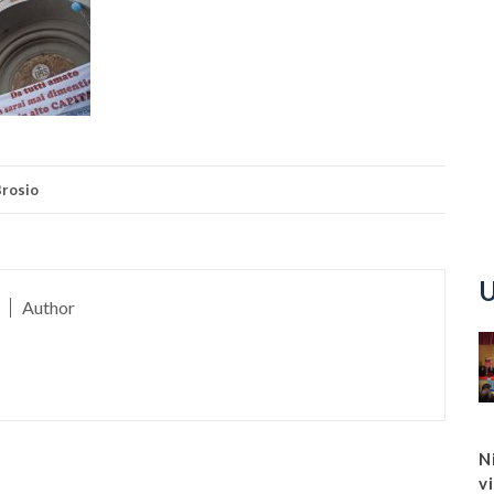
rosio
U
Author
N
v