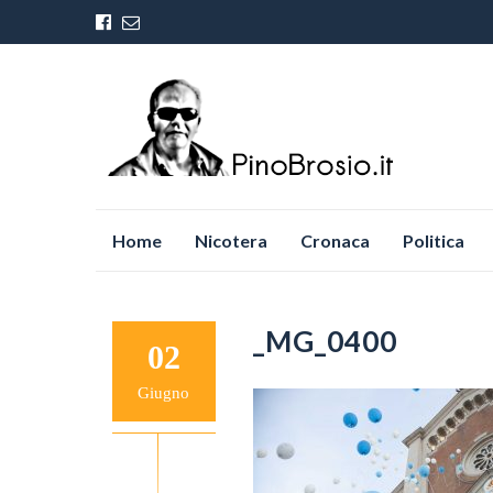
Vai
Home
Nicotera
Cronaca
Politica
al
contenuto
_MG_0400
02
Giugno