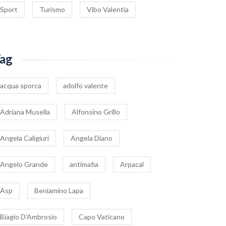
Sport
Turismo
Vibo Valentia
ag
acqua sporca
adolfo valente
Adriana Musella
Alfonsino Grillo
Angela Caligiuri
Angela Diano
Angelo Grande
antimafia
Arpacal
Asp
Beniamino Lapa
Biagio D’Ambrosio
Capo Vaticano