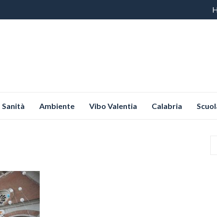
Vai
al
co
Sanità
Ambiente
Vibo Valentia
Calabria
Scuol