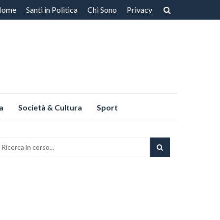
Home
Santi in Politica
Chi Sono
Privacy
ntenuto
a
Società & Cultura
Sport