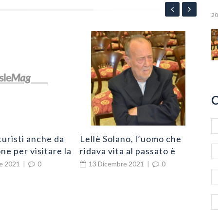
20
App
“Po
all
2
l’e
Ni
C
turisti anche da
Lellè Solano, l’uomo che
ne per visitare la
ridava vita al passato è
chio
cittadino di Zungri
e 2021
|
0
13 Dicembre 2021
|
0