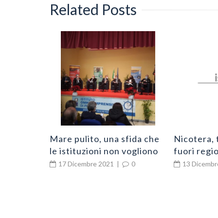
Related Posts
 contagi
0
Mare pulito, una sfida che
Nicotera, 
le istituzioni non vogliono
fuori regio
perdere
Via del vis
17 Dicembre 2021
|
0
13 Dicembr