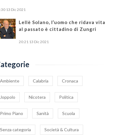
:30
13 Dic 2021
Lellè Solano, l’uomo che ridava vita
ello dell’Associazione
Covid, lievitano i contagi
al passato è cittadino di Zungri
rcinai” alla politica e
nel comprensorio
20:21
13 Dic 2021
e istituzioni: Salviamo
nicoterese
8 Settembre 2021
|
0
5 Maggio 2021
|
0
x villaggio Valtur di
cotera
ategorie
Ambiente
Calabria
Cronaca
Joppolo
Nicotera
Politica
Primo Piano
Sanità
Scuola
Senza categoria
Società & Cultura