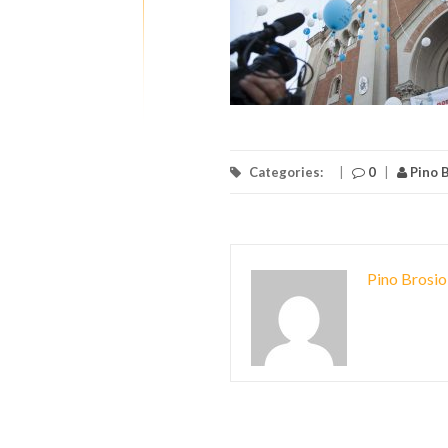
Categories:
|
0
|
Pino B
Pino Brosio