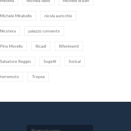
Mesima
michela fabio
Michele di Bari
Michele Mirabello
nicola auricchio
Nicotera
palazzo convento
Pino Morello
Ricadi
Riferimenti
Salvatore Reggio
Sogefil
Sorical
terremoto
Tropea