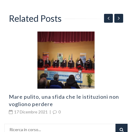
Related Posts
N
v
Mare pulito, una sfida che le istituzioni non
vogliono perdere
17 Dicembre 2021
|
0