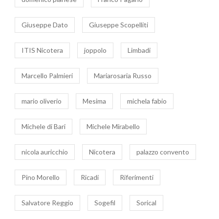
Giuseppe Dato
Giuseppe Scopelliti
ITIS Nicotera
joppolo
Limbadi
Marcello Palmieri
Mariarosaria Russo
mario oliverio
Mesima
michela fabio
Michele di Bari
Michele Mirabello
nicola auricchio
Nicotera
palazzo convento
Pino Morello
Ricadi
Riferimenti
Salvatore Reggio
Sogefil
Sorical