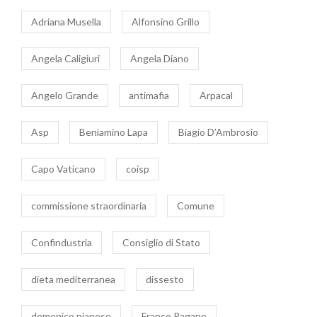
Adriana Musella
Alfonsino Grillo
Angela Caligiuri
Angela Diano
Angelo Grande
antimafia
Arpacal
Asp
Beniamino Lapa
Biagio D’Ambrosio
Capo Vaticano
coisp
commissione straordinaria
Comune
Confindustria
Consiglio di Stato
dieta mediterranea
dissesto
domenico pianese
Franco Pagano