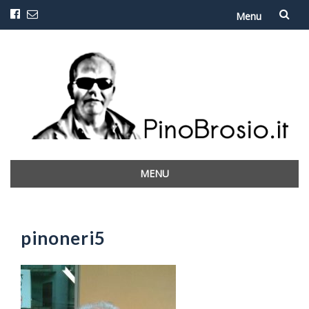
Menu
Vai
al
contenuto
MENU
Vai
al
contenuto
pinoneri5