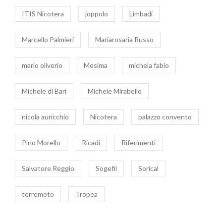
ITIS Nicotera
joppolo
Limbadi
Marcello Palmieri
Mariarosaria Russo
mario oliverio
Mesima
michela fabio
Michele di Bari
Michele Mirabello
nicola auricchio
Nicotera
palazzo convento
Pino Morello
Ricadi
Riferimenti
Salvatore Reggio
Sogefil
Sorical
terremoto
Tropea