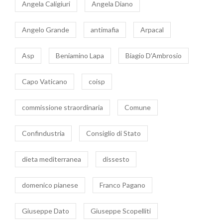
Angela Caligiuri
Angela Diano
Angelo Grande
antimafia
Arpacal
Asp
Beniamino Lapa
Biagio D’Ambrosio
Capo Vaticano
coisp
commissione straordinaria
Comune
Confindustria
Consiglio di Stato
dieta mediterranea
dissesto
domenico pianese
Franco Pagano
Giuseppe Dato
Giuseppe Scopelliti