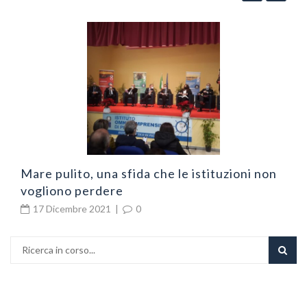
N
v
Mare pulito, una sfida che le istituzioni non
vogliono perdere
17 Dicembre 2021
|
0