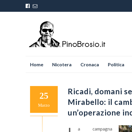
Vai
Home
Nicotera
Cronaca
Politica
al
contenuto
Ricadi, domani se
25
Mirabello: il cam
Marzo
un’operazione in
a campagna