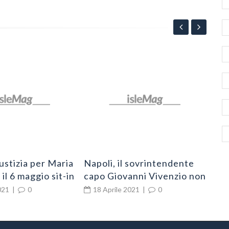
Ant
(Co
più
1
sti
iustizia per Maria
Napoli, il sovrintendente
il 6 maggio sit-in
capo Giovanni Vivenzio non
 cancello della
ce l’ha fatta
021
|
0
18 Aprile 2021
|
0
a