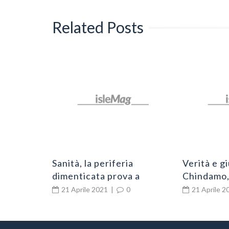
Related Posts
labrese
uto a
 Gigante
Sanità, la periferia
Verità e g
dimenticata prova a
Chindamo, 
rialzare la testa. Contro
davanti al
21 Aprile 2021
|
0
21 Aprile 2
l’Atto aziendale in campo
sua tenut
anche il sindaco di Limbadi