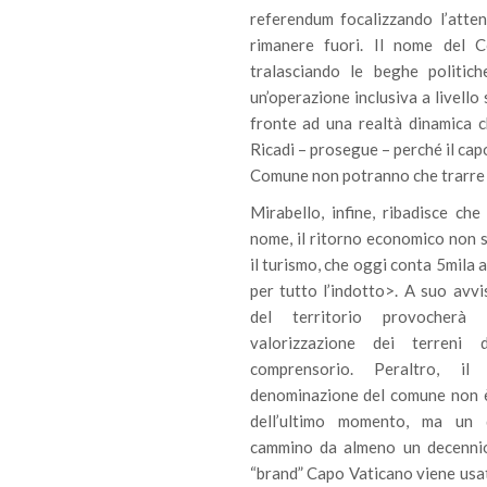
referendum focalizzando l’atten
rimanere fuori. Il nome del C
tralasciando le beghe politic
un’operazione inclusiva a livello 
fronte ad una realtà dinamica 
Ricadi – prosegue – perché il cap
Comune non potranno che trarre 
Mirabello, infine, ribadisce ch
nome, il ritorno economico non s
il turismo, che oggi conta 5mila a
per tutto l’indotto>. A suo avvis
del territorio provocherà
valorizzazione dei terreni 
comprensorio. Peraltro, il
denominazione del comune non 
dell’ultimo momento, ma un 
cammino da almeno un decennio
“brand” Capo Vaticano viene usato