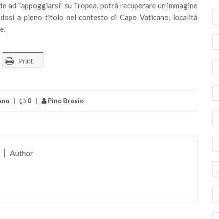
de ad “appoggiarsi” su Tropea, potrà recuperare un’immagine
ndosi a pieno titolo nel contesto di Capo Vaticano, località
e.
Print
ano
|
0
|
Pino Brosio
Author