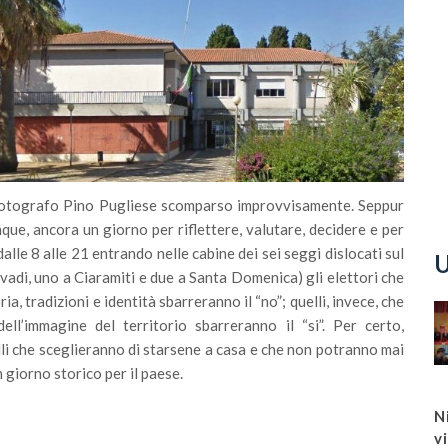
el fotografo Pino Pugliese scomparso improvvisamente. Seppur
nque, ancora un giorno per riflettere, valutare, decidere e per
alle 8 alle 21 entrando nelle cabine dei sei seggi dislocati sul
U
ivadi, uno a Ciaramiti e due a Santa Domenica) gli elettori che
a, tradizioni e identità sbarreranno il “no”; quelli, invece, che
ell’immagine del territorio sbarreranno il “si”. Per certo,
lli che sceglieranno di starsene a casa e che non potranno mai
n giorno storico per il paese.
N
v