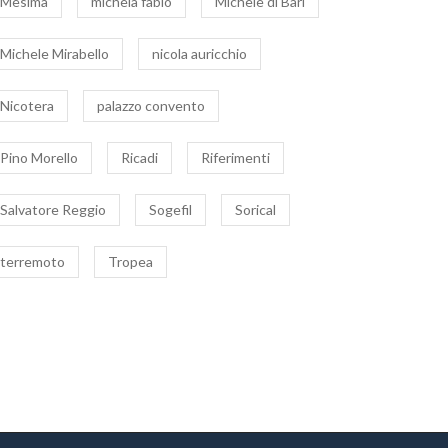
Mesima
michela fabio
Michele di Bari
Michele Mirabello
nicola auricchio
Nicotera
palazzo convento
onio Loiacono
Il Giornalismo calabrese
getur): “Tropea borgo
rende l’ultimo saluto a
Pino Morello
Ricadi
Riferimenti
 bello d’Italia” uno
Michele Porcelli, Gigante
2 Aprile 2021
|
0
10 Aprile 2021
|
0
molo per ripartire
buono
Salvatore Reggio
Sogefil
Sorical
terremoto
Tropea