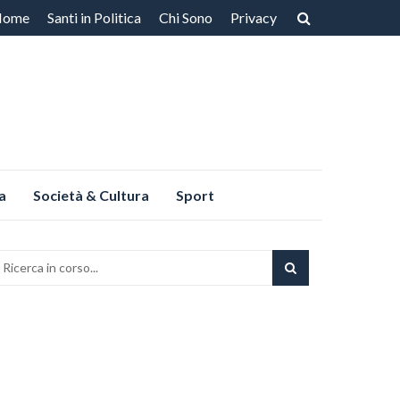
Home
Santi in Politica
Chi Sono
Privacy
ntenuto
a
Società & Cultura
Sport