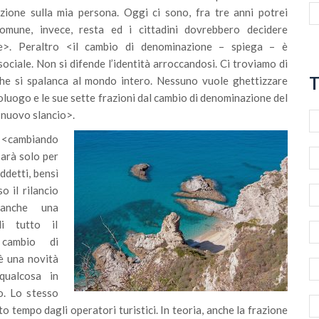
zione sulla mia persona. Oggi ci sono, fra tre anni potrei
omune, invece, resta ed i cittadini dovrebbero decidere
he>. Peraltro <il cambio di denominazione – spiega – è
sociale. Non si difende l’identità arroccandosi. Ci troviamo di
T
che si spalanca al mondo intero. Nessuno vuole ghettizzare
oluogo e le sue sette frazioni dal cambio di denominazione del
nuovo slancio>.
e <cambiando
arà solo per
ddetti, bensì
o il rilancio
 anche una
di tutto il
 cambio di
è una novità
qualcosa in
. Lo stesso
 tempo dagli operatori turistici. In teoria, anche la frazione