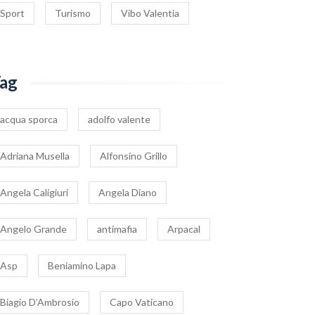
Sport
Turismo
Vibo Valentia
ag
acqua sporca
adolfo valente
Adriana Musella
Alfonsino Grillo
Angela Caligiuri
Angela Diano
Angelo Grande
antimafia
Arpacal
Asp
Beniamino Lapa
Biagio D’Ambrosio
Capo Vaticano