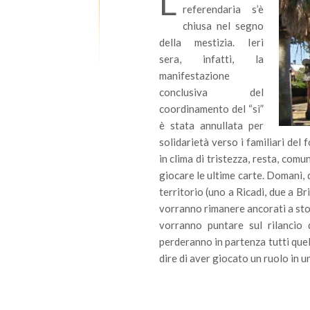
L
referendaria s’è
chiusa nel segno
della mestizia. Ieri
sera, infatti, la
manifestazione
conclusiva del
coordinamento del “sì”
è stata annullata per
solidarietà verso i familiari d
in clima di tristezza, resta, comu
giocare le ultime carte. Domani, d
territorio (uno a Ricadi, due a Br
vorranno rimanere ancorati a stori
vorranno puntare sul rilancio d
perderanno in partenza tutti que
dire di aver giocato un ruolo in u