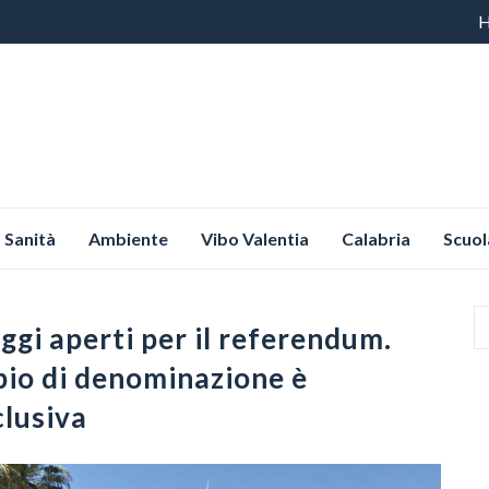
Vai
al
co
Sanità
Ambiente
Vibo Valentia
Calabria
Scuol
ggi aperti per il referendum.
bio di denominazione è
clusiva