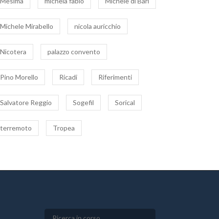
Mesima
michela fabio
Michele di Bari
Michele Mirabello
nicola auricchio
Nicotera
palazzo convento
Pino Morello
Ricadi
Riferimenti
Salvatore Reggio
Sogefil
Sorical
terremoto
Tropea