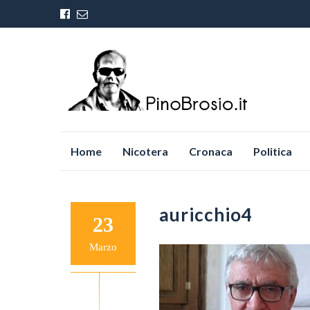
Vai
Home
Nicotera
Cronaca
Politica
al
contenuto
auricchio4
23
Marzo