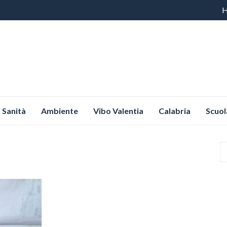
Vai
al
co
Sanità
Ambiente
Vibo Valentia
Calabria
Scuol