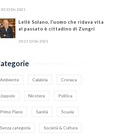
:30
13 Dic 2021
Lellè Solano, l’uomo che ridava vita
al passato è cittadino di Zungri
ello dell’Associazione
Covid, lievitano i contagi
20:21
13 Dic 2021
rcinai” alla politica e
nel comprensorio
e istituzioni: Salviamo
nicoterese
8 Settembre 2021
|
0
5 Maggio 2021
|
0
x villaggio Valtur di
ategorie
cotera
Ambiente
Calabria
Cronaca
Joppolo
Nicotera
Politica
Primo Piano
Sanità
Scuola
Senza categoria
Società & Cultura