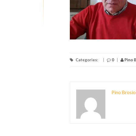
Categories:
|
0
|
Pino B
Pino Brosio