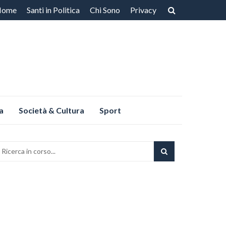
Home
Santi in Politica
Chi Sono
Privacy
ntenuto
a
Società & Cultura
Sport