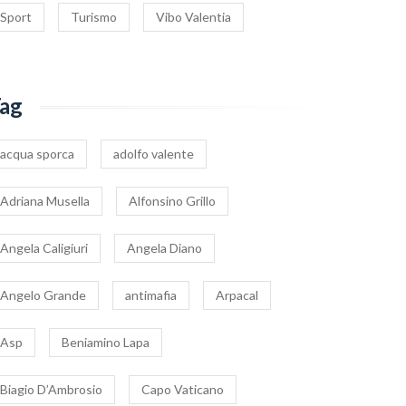
Sport
Turismo
Vibo Valentia
ag
acqua sporca
adolfo valente
Adriana Musella
Alfonsino Grillo
Angela Caligiuri
Angela Diano
Angelo Grande
antimafia
Arpacal
Asp
Beniamino Lapa
Biagio D’Ambrosio
Capo Vaticano