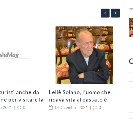
20
App
“Po
all
2
l’e
C
Ni
turisti anche da
Lellè Solano, l’uomo che
ne per visitare la
ridava vita al passato è
chio
cittadino di Zungri
e 2021
|
0
13 Dicembre 2021
|
0