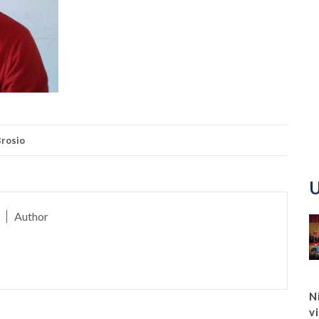
rosio
U
Author
N
v