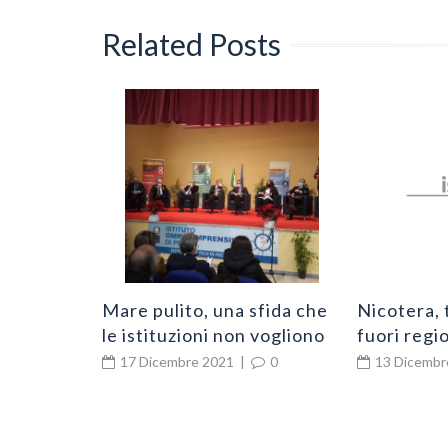
Related Posts
 contagi
0
Mare pulito, una sfida che
Nicotera, 
le istituzioni non vogliono
fuori regio
perdere
Via del vis
17 Dicembre 2021
|
0
13 Dicembr