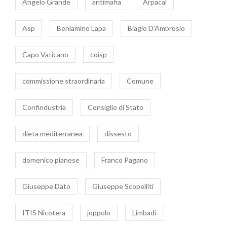
Angelo Grande
antimafia
Arpacal
Asp
Beniamino Lapa
Biagio D’Ambrosio
Capo Vaticano
coisp
commissione straordinaria
Comune
Confindustria
Consiglio di Stato
dieta mediterranea
dissesto
domenico pianese
Franco Pagano
Giuseppe Dato
Giuseppe Scopelliti
ITIS Nicotera
joppolo
Limbadi