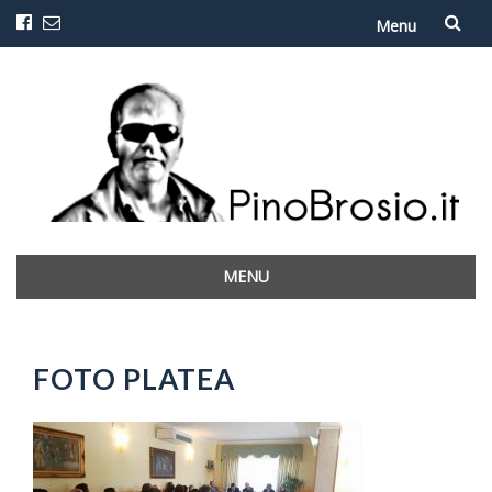
Menu
Vai
al
contenuto
MENU
Vai
al
contenuto
FOTO PLATEA