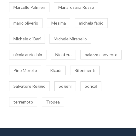
Marcello Palmieri
Mariarosaria Russo
mario oliverio
Mesima
michela fabio
Michele di Bari
Michele Mirabello
nicola auricchio
Nicotera
palazzo convento
Pino Morello
Ricadi
Riferimenti
Salvatore Reggio
Sogefil
Sorical
terremoto
Tropea