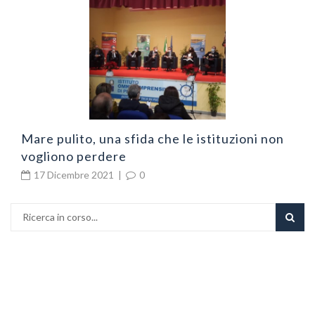
N
v
Mare pulito, una sfida che le istituzioni non
vogliono perdere
17 Dicembre 2021
|
0