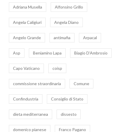
Adriana Musella
Alfonsino Grillo
Angela Caligiuri
Angela Diano
Angelo Grande
antimafia
Arpacal
Asp
Beniamino Lapa
Biagio D’Ambrosio
Capo Vaticano
coisp
commissione straordinaria
Comune
Confindustria
Consiglio di Stato
dieta mediterranea
dissesto
domenico pianese
Franco Pagano