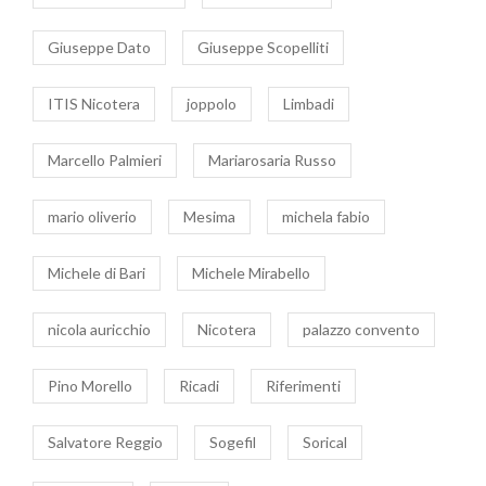
Giuseppe Dato
Giuseppe Scopelliti
ITIS Nicotera
joppolo
Limbadi
Marcello Palmieri
Mariarosaria Russo
mario oliverio
Mesima
michela fabio
Michele di Bari
Michele Mirabello
nicola auricchio
Nicotera
palazzo convento
Pino Morello
Ricadi
Riferimenti
Salvatore Reggio
Sogefil
Sorical