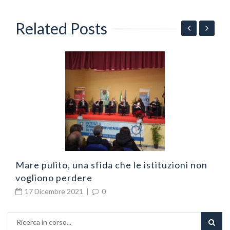
Related Posts
N
v
Mare pulito, una sfida che le istituzioni non
vogliono perdere
17 Dicembre 2021
|
0